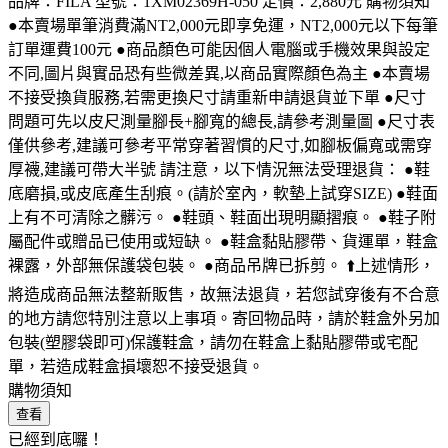
品牌：FILA 型號：1XM02369H-050 定價：2,880元 購物須知
●本賣場單筆消費滿NT2,000元即享免運，NT2,000元以下每筆
訂單運費100元 ●商品顏色可能因個人電腦或手機效果與設定
不同,圖片與實品恐有些微差異,以商品實際顏色為主 ●本賣場
不接受換貨服務,若需更換尺寸請重新申請退貨並下單 ●尺寸
問題可先以皮尺測量腳長+腳寬的總長,請參考測量圖 ●尺寸表
僅供參考,建議可參考平常穿著習慣的尺寸,如腳板偏寬或需穿
厚襪,建議可帶大半號 請注意，以下情況無法受理退貨： ●鞋
底磨損,或皮底產生刮痕。(請於室內，軟墊上試穿SIZE) ●鞋面
上有不可清除之髒污。 ●鞋頭、鞋面出現明顯摺痕。 ●鞋子附
屬配件或贈品已使用或短缺。 ●鞋盒黏貼膠帶、貨運單，鞋盒
裸露，外部無保護袋包裝。 ●商品吊牌已拆剪。 ⬆️上述情形，
將造成商品無法整新販售，故無法退貨，若您試穿後有不合意
的地方請您特別注意以上事項。寄回物品時，請於鞋盒外另加
包裝(塑膠袋即可)保護鞋盒，請勿在鞋盒上黏貼膠帶或宅配
單，若造成鞋盒損壞恕不接受退貨。
購物須知
查看
已經到底囉！