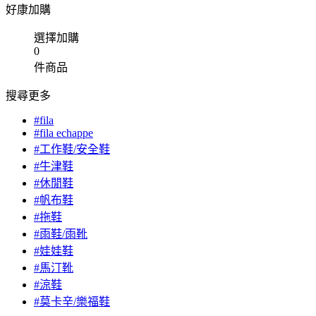
好康加購
選擇加購
0
件商品
搜尋更多
#fila
#fila echappe
#工作鞋/安全鞋
#牛津鞋
#休閒鞋
#帆布鞋
#拖鞋
#雨鞋/雨靴
#娃娃鞋
#馬汀靴
#涼鞋
#莫卡辛/樂福鞋