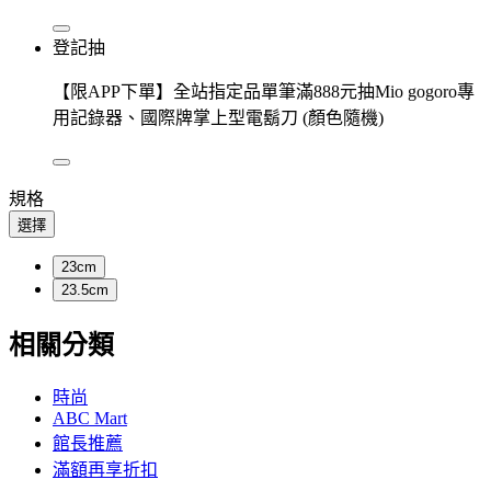
登記抽
【限APP下單】全站指定品單筆滿888元抽Mio gogoro專
用記錄器、國際牌掌上型電鬍刀 (顏色隨機)
規格
選擇
23cm
23.5cm
相關分類
時尚
ABC Mart
館長推薦
滿額再享折扣