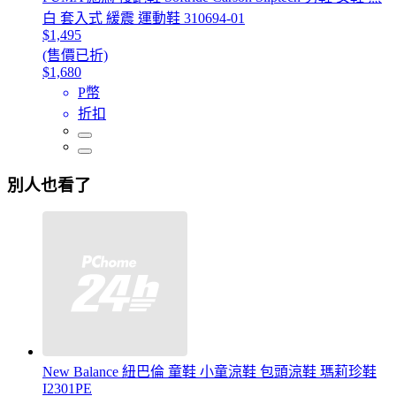
白 套入式 緩震 運動鞋 310694-01
$1,495
(售價已折)
$1,680
P幣
折扣
別人也看了
New Balance 紐巴倫 童鞋 小童涼鞋 包頭涼鞋 瑪莉珍鞋
I2301PE