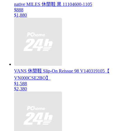
native MILES 休閒鞋 黑 11104600-1105
$888
$1,880
VANS 休閒鞋 Slip-On Reissue 98 V140319105【
VN000CSE2BO】
$1,588
$2,380