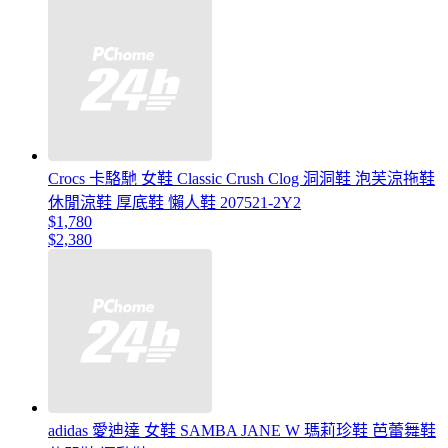
Crocs 卡駱馳 女鞋 Classic Crush Clog 洞洞鞋 泡芙涼拖鞋
休閒涼鞋 厚底鞋 懶人鞋 207521-2Y2
$1,780
$2,380
adidas 愛迪達 女鞋 SAMBA JANE W 瑪莉珍鞋 芭蕾舞鞋