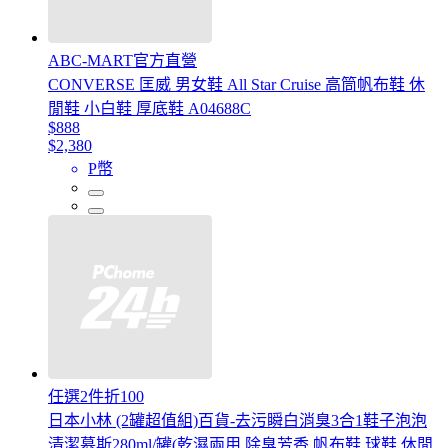
ABC-MART官方直營
CONVERSE 匡威 男女鞋 All Star Cruise 高筒帆布鞋 休
閒鞋 小白鞋 厚底鞋 A04688C
$888
$2,380
P幣
任選2件折100
日本小林 (2罐超值組)百貨-去污瞬白消臭3合1鞋子泡泡
清潔慕斯280ml/罐(乾濕兩用,除臭芳香,帆布鞋,球鞋,休閒