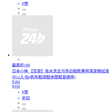
P幣
最高折100
日本小林 【百貨】免水洗去污亮白鞋靴專用清潔擦拭濕
巾12入/包(帆布鞋球鞋休閒鞋皆適用)
$184
$350
P幣
折扣