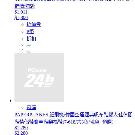
鞋清潔劑)
$1,011
$1,800
折價券
P幣
折扣
預購
PAPERPLANES 紙飛機/韓國空運經典帆布鞋懶人鞋休閒
鞋情侶鞋賽車鞋樂福鞋(7-618/共3色/現貨+預購)
$1,280
$2,280