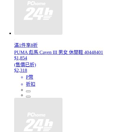
滿1件享8折
PUMA 彪馬 Caven III 男女 休閒鞋 40448401
$1,854
(售價已折)
$2,318
P幣
折扣