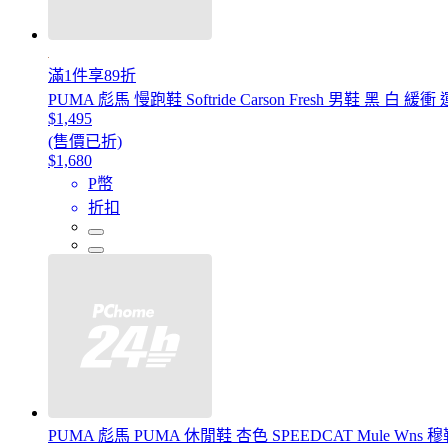
滿1件享89折
PUMA 彪馬 慢跑鞋 Softride Carson Fresh 男鞋 黑 白 緩衝 
$1,495
(售價已折)
$1,680
P幣
折扣
PUMA 彪馬 PUMA 休閒鞋 杏色 SPEEDCAT Mule Wns 穆勒