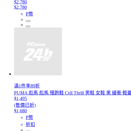
$2,780
$2,780
P幣
滿1件享89折
PUMA 彪馬 彪馬 慢跑鞋 Cell Thrill 男鞋 女鞋 黑 緩衝 輕
$1,495
(售價已折)
$1,680
P幣
折扣