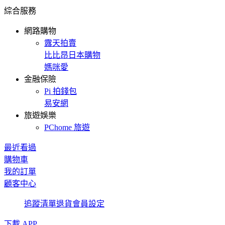
綜合服務
網路購物
露天拍賣
比比昂日本購物
媽咪愛
金融保險
Pi 拍錢包
易安網
旅遊娛樂
PChome 旅遊
最近看過
購物車
我的訂單
顧客中心
追蹤清單
退貨
會員設定
下載 APP