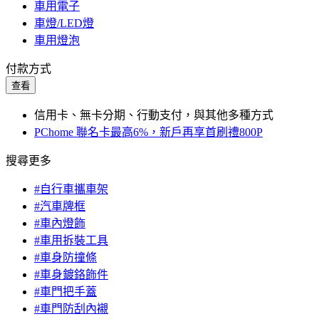
車用電子
車燈/LED燈
車用燈泡
付款方式
查看
信用卡、無卡分期、行動支付，與其他多種方式
PChome 聯名卡最高6%，新戶再享首刷禮800P
搜尋更多
#自行車攜車架
#汽車牌框
#車內燈飾
#車用拆裝工具
#車身防撞條
#車身鍍鉻飾件
#車門把手蓋
#車門防刮內襯