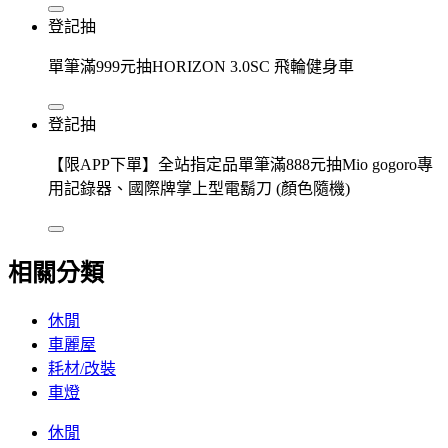
登記抽
單筆滿999元抽HORIZON 3.0SC 飛輪健身車
登記抽
【限APP下單】全站指定品單筆滿888元抽Mio gogoro專
用記錄器、國際牌掌上型電鬍刀 (顏色隨機)
相關分類
休閒
車麗屋
耗材/改裝
車燈
休閒