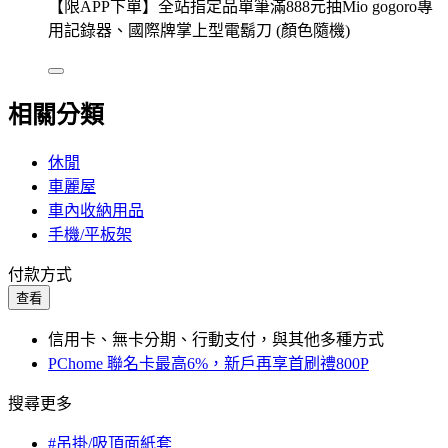
【限APP下單】全站指定品單筆滿888元抽Mio gogoro專
用記錄器、國際牌掌上型電鬍刀 (顏色隨機)
相關分類
休閒
車麗屋
車內收納用品
手機/平板架
付款方式
查看
信用卡、無卡分期、行動支付，與其他多種方式
PChome 聯名卡最高6%，新戶再享首刷禮800P
搜尋更多
#吊掛/吸頂面紙套