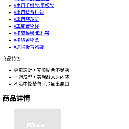
#車用手機架/平板架
#車用椅背掛勾
#車用菸灰缸
#車廂置物袋
#椅背餐盤/飲料架
#椅縫置物盒
#遮陽板置物袋
商品特色
專車設計，完美貼合不晃動
一體成型，美觀融入原內裝
不遮中控螢幕／冷氣出風口
商品詳情