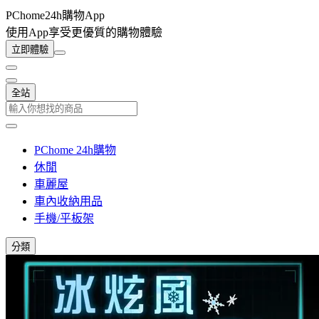
PChome24h購物App
使用App享受更優質的購物體驗
立即體驗
全站
PChome 24h購物
休閒
車麗屋
車內收納用品
手機/平板架
分類