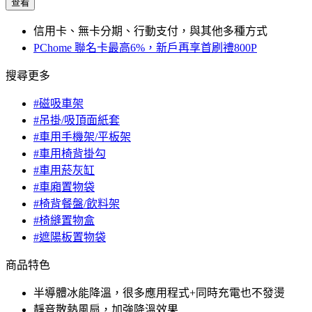
查看
信用卡、無卡分期、行動支付，與其他多種方式
PChome 聯名卡最高6%，新戶再享首刷禮800P
搜尋更多
#磁吸車架
#吊掛/吸頂面紙套
#車用手機架/平板架
#車用椅背掛勾
#車用菸灰缸
#車廂置物袋
#椅背餐盤/飲料架
#椅縫置物盒
#遮陽板置物袋
商品特色
半導體冰能降溫，很多應用程式+同時充電也不發燙
靜音散熱風扇，加強降溫效果