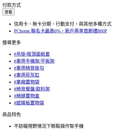
付款方式
查看
信用卡、無卡分期、行動支付，與其他多種方式
PChome 聯名卡最高6%，新戶再享首刷禮800P
搜尋更多
#吊掛/吸頂面紙套
#車用手機架/平板架
#車用椅背掛勾
#車用菸灰缸
#車廂置物袋
#椅背餐盤/飲料架
#椅縫置物盒
#遮陽板置物袋
商品特色
不妨礙視野情況下輕鬆操作智手機