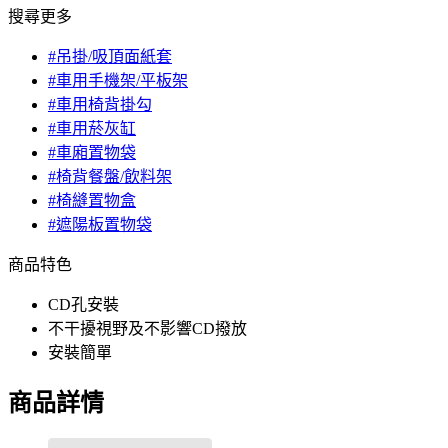
搜尋更多
#吊掛/吸頂面紙套
#車用手機架/平板架
#車用椅背掛勾
#車用菸灰缸
#車廂置物袋
#椅背餐盤/飲料架
#椅縫置物盒
#遮陽板置物袋
商品特色
CD孔安裝
不干擾視野及不影響CD撥放
安裝簡單
商品詳情