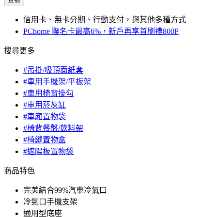
信用卡、無卡分期、行動支付，與其他多種方式
PChome 聯名卡最高6%，新戶再享首刷禮800P
搜尋更多
#吊掛/吸頂面紙套
#車用手機架/平板架
#車用椅背掛勾
#車用菸灰缸
#車廂置物袋
#椅背餐盤/飲料架
#椅縫置物盒
#遮陽板置物袋
商品特色
完美結合99%汽車冷氣口
冷氣口手機支架
通用型底座