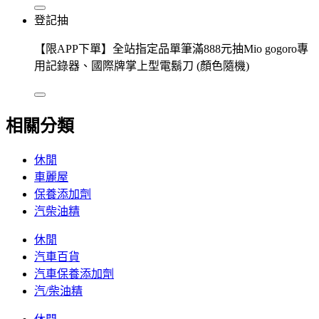
登記抽
【限APP下單】全站指定品單筆滿888元抽Mio gogoro專
用記錄器、國際牌掌上型電鬍刀 (顏色隨機)
相關分類
休閒
車麗屋
保養添加劑
汽柴油精
休閒
汽車百貨
汽車保養添加劑
汽/柴油精