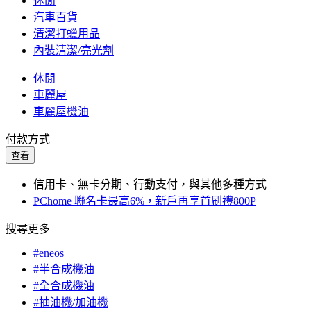
休閒
汽車百貨
清潔打蠟用品
內裝清潔/亮光劑
休閒
車麗屋
車麗屋機油
付款方式
查看
信用卡、無卡分期、行動支付，與其他多種方式
PChome 聯名卡最高6%，新戶再享首刷禮800P
搜尋更多
#eneos
#半合成機油
#全合成機油
#抽油機/加油機