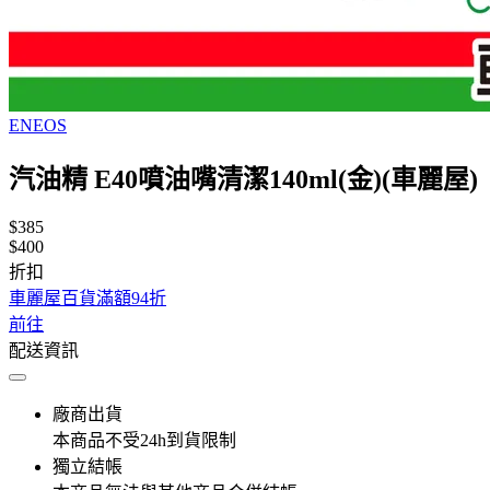
ENEOS
汽油精 E40噴油嘴清潔140ml(金)(車麗屋)
$385
$400
折扣
車麗屋百貨滿額94折
前往
配送資訊
廠商出貨
本商品不受24h到貨限制
獨立結帳