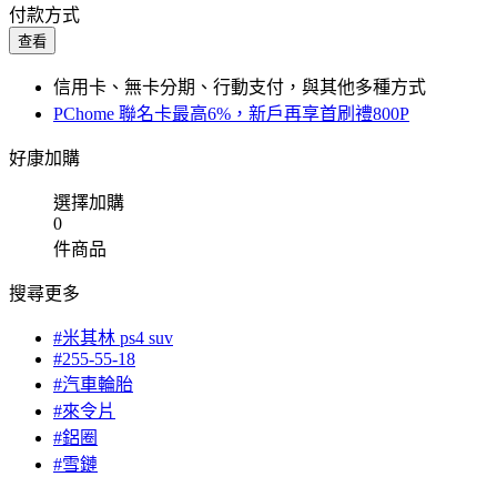
付款方式
查看
信用卡、無卡分期、行動支付，與其他多種方式
PChome 聯名卡最高6%，新戶再享首刷禮800P
好康加購
選擇加購
0
件商品
搜尋更多
#米其林 ps4 suv
#255-55-18
#汽車輪胎
#來令片
#鋁圈
#雪鏈