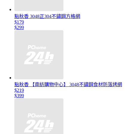
點秋香 3048正304不鏽鋼方格網
$179
$299
點秋香 【南紡購物中心】 3048不鏽鋼食材防落烤網
$219
$399