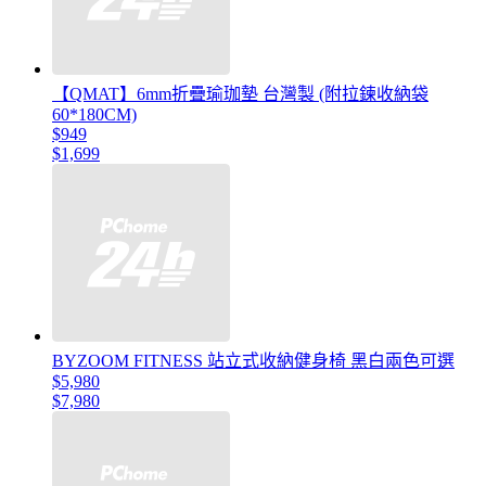
【QMAT】6mm折疊瑜珈墊 台灣製 (附拉鍊收納袋
60*180CM)
$949
$1,699
BYZOOM FITNESS 站立式收納健身椅 黑白兩色可選
$5,980
$7,980