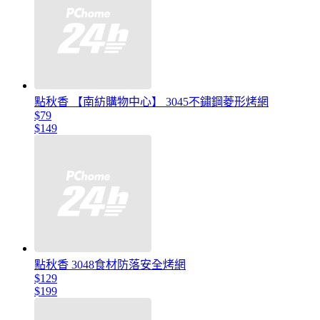
點秋香 【南紡購物中心】 3045不鏽鋼菱形烤網
$79
$149
點秋香 3048食材防落安全烤網
$129
$199