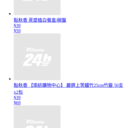
點秋香 蔗麼植白餐盒/碗盤
$39
$59
點秋香 【南紡購物中心】 嚴選上等鐵竹25cm竹籤 50支
x2包
$39
$69