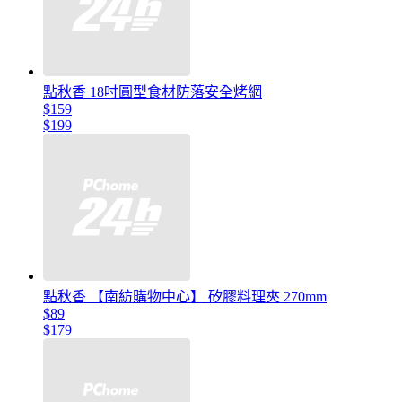
點秋香 18吋圓型食材防落安全烤網
$159
$199
點秋香 【南紡購物中心】 矽膠料理夾 270mm
$89
$179