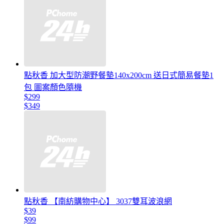
點秋香 加大型防潮野餐墊140x200cm 送日式簡易餐墊1
包 圖案顏色隨機
$299
$349
點秋香 【南紡購物中心】 3037雙耳波浪網
$39
$99