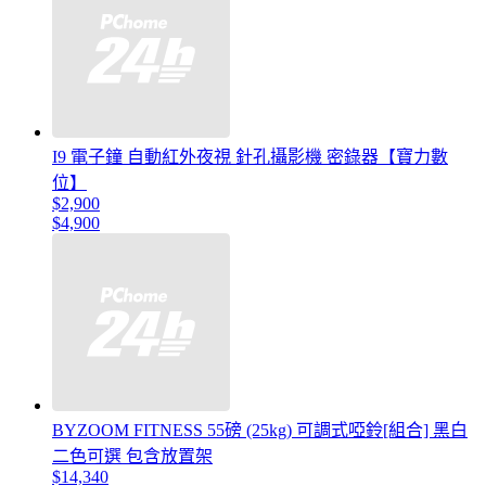
I9 電子鐘 自動紅外夜視 針孔攝影機 密錄器【寶力數
位】
$2,900
$4,900
BYZOOM FITNESS 55磅 (25kg) 可調式啞鈴[組合] 黑白
二色可選 包含放置架
$14,340