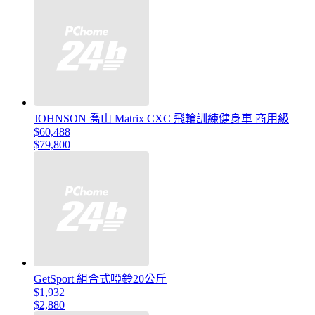
JOHNSON 喬山 Matrix CXC 飛輪訓練健身車 商用級
$60,488
$79,800
GetSport 組合式啞鈴20公斤
$1,932
$2,880