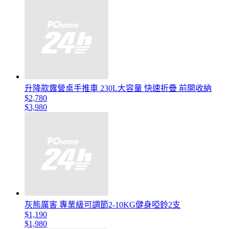
升降款露營桌手推車 230L大容量 快速折疊 前開收納
$2,780
$3,980
灰熊厲害 專業級可調節2-10KG健身啞鈴2支
$1,190
$1,980