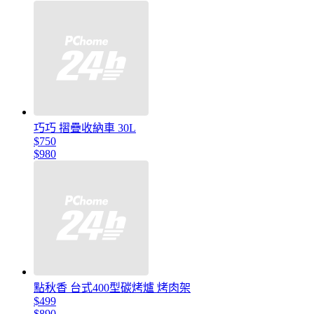
巧巧 摺疊收納車 30L
$750
$980
點秋香 台式400型碳烤爐 烤肉架
$499
$890