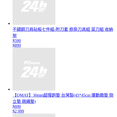
不鏽鋼刀具砧板七件組-附刀套 廚房刀具組 菜刀組 收納
架
$590
$899
【QMAT】30mm超慢跑墊 台灣製(45*45cm 運動跪墊 倒
立墊 跳繩墊)
$690
$2,999