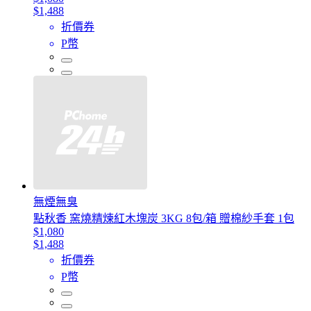
$1,488
折價券
P幣
無煙無臭
點秋香 窯燒精煉紅木塊炭 3KG 8包/箱 贈棉紗手套 1包
$1,080
$1,488
折價券
P幣