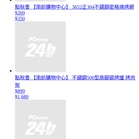
點秋香 【南紡購物中心】 3652正304不鏽鋼密格燒烤網
$269
$350
點秋香 【南紡購物中心】 不鏽鋼500型高腳碳烤爐 烤肉
架
$899
$1,680