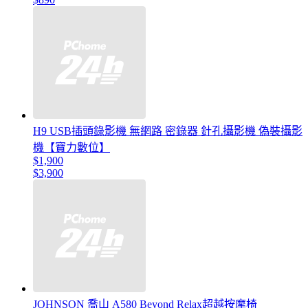
H9 USB插頭錄影機 無網路 密錄器 針孔攝影機 偽裝攝影
機【寶力數位】
$1,900
$3,900
JOHNSON 喬山 A580 Beyond Relax超越按摩椅