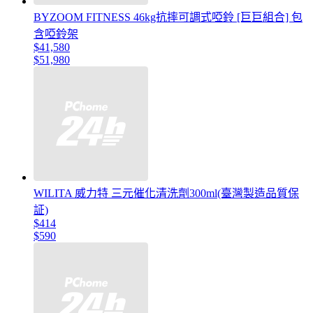
BYZOOM FITNESS 46kg抗摔可調式啞鈴 [巨巨組合] 包
含啞鈴架
$41,580
$51,980
WILITA 威力特 三元催化清洗劑300ml(臺灣製造品質保
証)
$414
$590