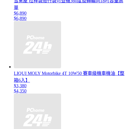
雪黛屋 拉桿袋旅行袋可登機360度旋轉輪同18吋容量高
單
$6,890
$6,890
LIQUI MOLY Motorbike 4T 10W50 賽車級機車機油【整
箱6入】
$3,380
$4,350