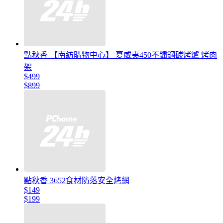
點秋香 【南紡購物中心】 夏威夷450不鏽鋼碳烤爐 烤肉
架
$499
$899
點秋香 3652食材防落安全烤網
$149
$199