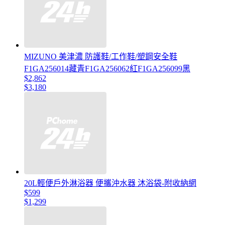
MIZUNO 美津濃 防護鞋/工作鞋/塑鋼安全鞋
F1GA256014藏青F1GA256062紅F1GA256099黑
$2,862
$3,180
20L輕便戶外淋浴器 便攜沖水器 沐浴袋-附收納網
$599
$1,299