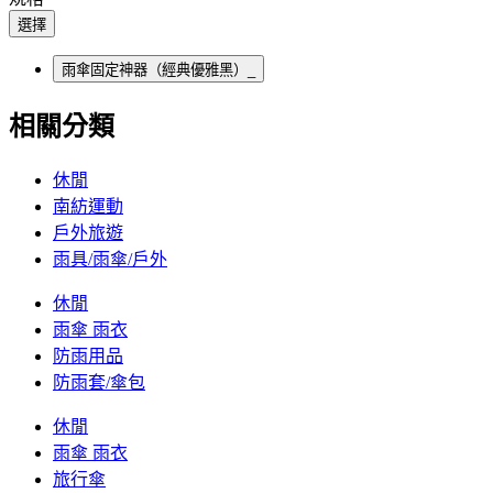
選擇
雨傘固定神器（經典優雅黑）_
相關分類
休閒
南紡運動
戶外旅遊
雨具/雨傘/戶外
休閒
雨傘 雨衣
防雨用品
防雨套/傘包
休閒
雨傘 雨衣
旅行傘