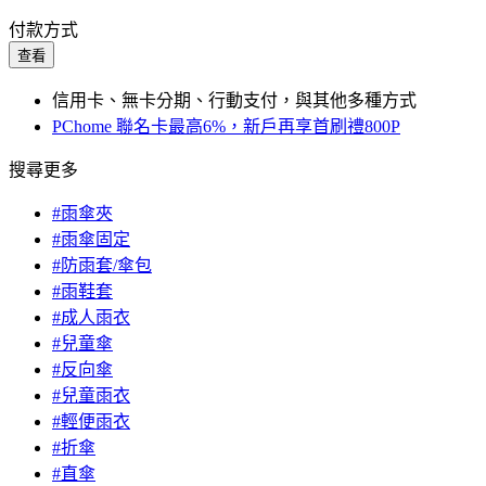
付款方式
查看
信用卡、無卡分期、行動支付，與其他多種方式
PChome 聯名卡最高6%，新戶再享首刷禮800P
搜尋更多
#雨傘夾
#雨傘固定
#防雨套/傘包
#雨鞋套
#成人雨衣
#兒童傘
#反向傘
#兒童雨衣
#輕便雨衣
#折傘
#直傘