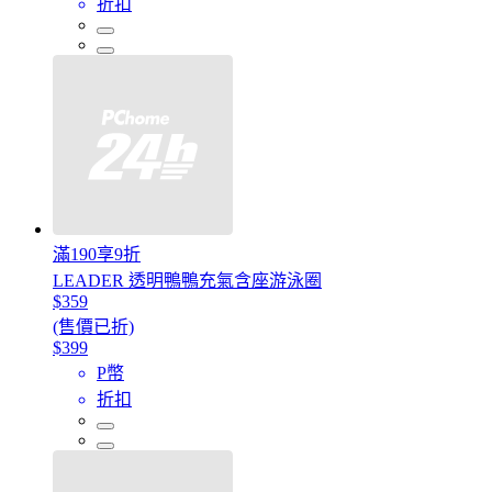
折扣
滿190享9折
LEADER 透明鴨鴨充氣含座游泳圈
$359
(售價已折)
$399
P幣
折扣