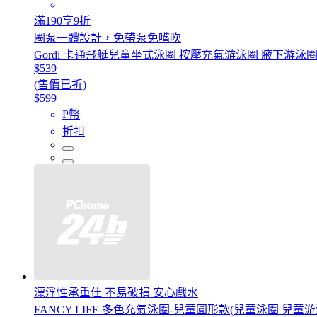
滿190享9折
圈泵一體設計，免帶泵免嘴吹
Gordi 卡通飛艇兒童坐式泳圈 按壓充氣游泳圈 腋下游泳圈
$539
(售價已折)
$599
P幣
折扣
漂浮性承重佳 不易破損 安心戲水
FANCY LIFE 多色充氣泳圈-兒童圓形款(兒童泳圈 兒童