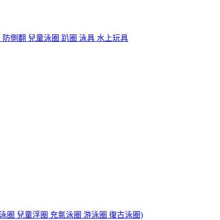
 防側翻 兒童泳圈 趴圈 泳具 水上玩具
游泳圈 兒童浮圈 充氣泳圈 游泳圈 復古泳圈)