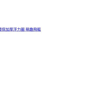
 環保加厚浮力圈 萌趣飛艇