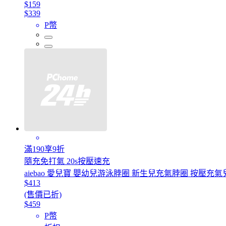
$159
$339
P幣
滿190享9折
隨充免打氣 20s按壓速充
aiebao 愛兒寶 嬰幼兒游泳脖圈 新生兒充氣脖圈 按壓充
$413
(售價已折)
$459
P幣