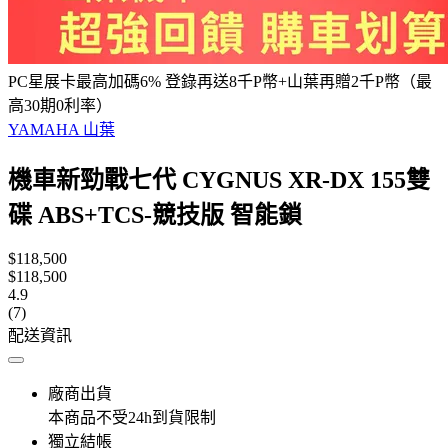
PC星展卡最高加碼6% 登錄再送8千P幣+山葉再贈2千P幣（最
高30期0利率）
YAMAHA 山葉
機車新勁戰七代 CYGNUS XR-DX 155雙
碟 ABS+TCS-競技版 智能鎖
$118,500
$118,500
4.9
(7)
配送資訊
廠商出貨
本商品不受24h到貨限制
獨立結帳