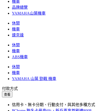
機車
品牌總覽
YAMAHA山葉機車
休閒
機車
速克達
休閒
機車
ABS機車
休閒
機車
YAMAHA 山葉 勁戰 機車
付款方式
查看
信用卡、無卡分期、行動支付，與其他多種方式
PChome 聯名卡最高6%，新戶再享首刷禮800P