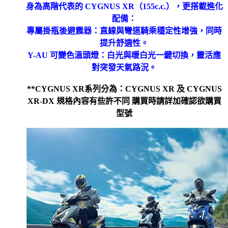
身為高階代表的 CYGNUS XR（155c.c.），更搭載進化
配備：
專屬掛瓶後避震器：直線與彎道騎乘穩定性增強，同時
提升舒適性。
Y-AU 可變色溫頭燈：白光與暖白光一鍵切換，靈活應
對突發天氣路況。
**CYGNUS XR系列分為：CYGNUS XR 及 CYGNUS
XR-DX 規格內容有些許不同 購買時請詳加確認欲購買
型號