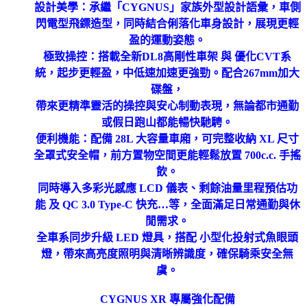
設計美學：承繼「CYGNUS」家族外型設計語彙，車側
閃電型飛鏢造型，同時結合俐落化車身設計，展現更輕
盈的運動姿態。
極致操控：搭載全新DL8高剛性車架 與 優化CVT系
統，起步更輕盈，中低速加速更強勁。配合267mm加大
碟盤，
帶來更精準靈活的操控與安心制動表現，無論都市通勤
或假日跑山都能暢快馳騁。
便利機能：配備 28L 大容量車廂，可完整收納 XL 尺寸
全罩式安全帽，前方置物空間更能輕鬆放置 700c.c. 手搖
飲。
同時導入多彩光感應 LCD 儀表、剩餘油量里程預估功
能 及 QC 3.0 Type-C 快充…等，全面滿足日常通勤與休
閒需求。
全車系同步升級 LED 燈具，搭配 小型化投射式魚眼頭
燈，帶來高亮度照明與清晰辨識度，確保騎乘安全無
虞。
CYGNUS XR 專屬強化配備