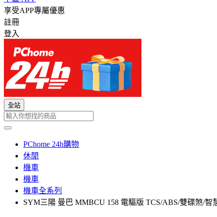
享受APP專屬優惠
註冊
登入
全站
PChome 24h購物
休閒
機車
機車
機車全系列
SYM三陽 曼巴 MMBCU 158 電驅版 TCS/ABS/雙碟煞/