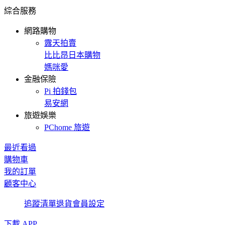
綜合服務
網路購物
露天拍賣
比比昂日本購物
媽咪愛
金融保險
Pi 拍錢包
易安網
旅遊娛樂
PChome 旅遊
最近看過
購物車
我的訂單
顧客中心
追蹤清單
退貨
會員設定
下載 APP