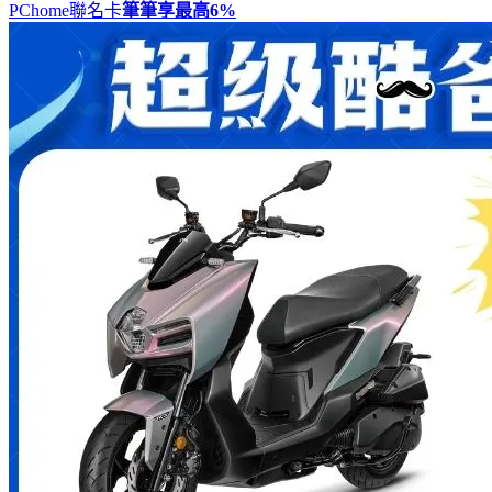
PChome聯名卡
筆筆享最高
6%