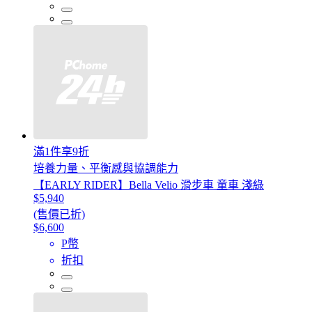
滿1件享9折
培養力量、平衡感與協調能力
【EARLY RIDER】Bella Velio 滑步車 童車 淺綠
$5,940
(售價已折)
$6,600
P幣
折扣