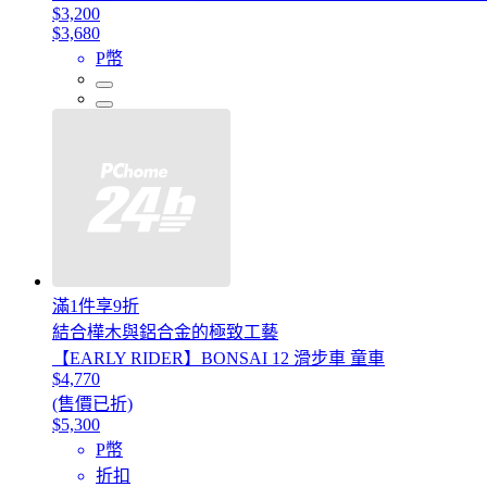
$3,200
$3,680
P幣
滿1件享9折
結合樺木與鋁合金的極致工藝
【EARLY RIDER】BONSAI 12 滑步車 童車
$4,770
(售價已折)
$5,300
P幣
折扣