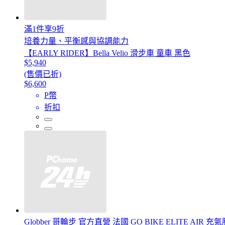
滿1件享9折
培養力量、平衡感與協調能力
【EARLY RIDER】Bella Velio 滑步車 童車 黑色
$5,940
(售價已折)
$6,600
P幣
折扣
Globber 哥輪步 官方直營 法國 GO BIKE ELITE AI