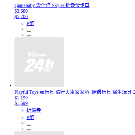
agapebaby 愛佳倍 Skyler 折疊滑步車
$3,680
$5,700
P幣
Playful Toys 頑玩具 滑行火車家家酒 (廚房玩具 醫生
$1,199
$1,699
折價券
P幣