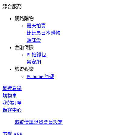
綜合服務
網路購物
露天拍賣
比比昂日本購物
媽咪愛
金融保險
Pi 拍錢包
易安網
旅遊娛樂
PChome 旅遊
最近看過
購物車
我的訂單
顧客中心
追蹤清單
退貨
會員設定
下載 APP