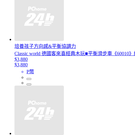
培養孩子方向感&平衡協調力
Classic world 德國客來喜經典木玩■平衡滑步車《60010
$3,880
$3,880
P幣