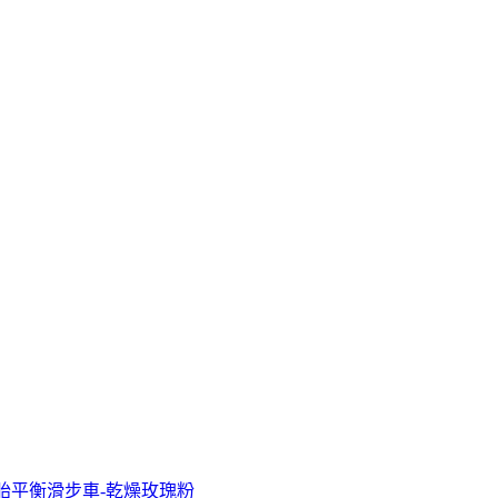
R 充氣胎平衡滑步車-乾燥玫瑰粉