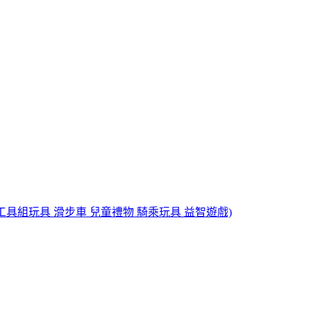
玩具 工具組玩具 滑步車 兒童禮物 騎乘玩具 益智遊戲)