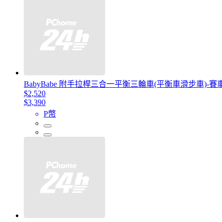
BabyBabe 附手拉桿三合一平衡三輪車(平衡車滑步車)-賽
$2,520
$3,390
P幣