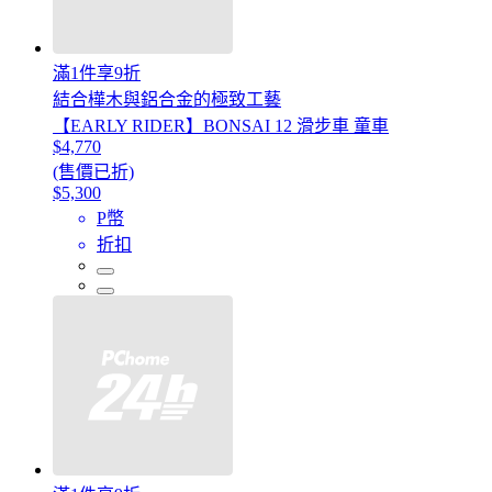
滿1件享9折
結合樺木與鋁合金的極致工藝
【EARLY RIDER】BONSAI 12 滑步車 童車
$4,770
(售價已折)
$5,300
P幣
折扣