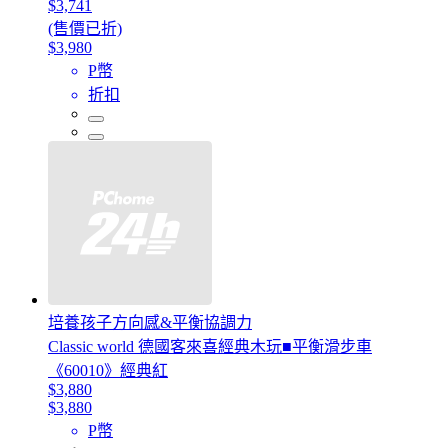
$3,741
(售價已折)
$3,980
P幣
折扣
培養孩子方向感&平衡協調力
Classic world 德國客來喜經典木玩■平衡滑步車
《60010》經典紅
$3,880
$3,880
P幣