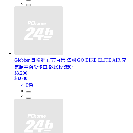
Globber 哥輪步 官方直營 法國 GO BIKE ELITE AIR 充
氣胎平衡滑步車-乾燥玫瑰粉
$3,200
$3,680
P幣