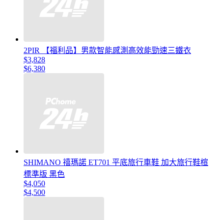
2PIR 【福利品】男款智能感測高效能勁速三鐵衣
$3,828
$6,380
SHIMANO 禧瑪諾 ET701 平底旅行車鞋 加大旅行鞋楦
標準版 黑色
$4,050
$4,500