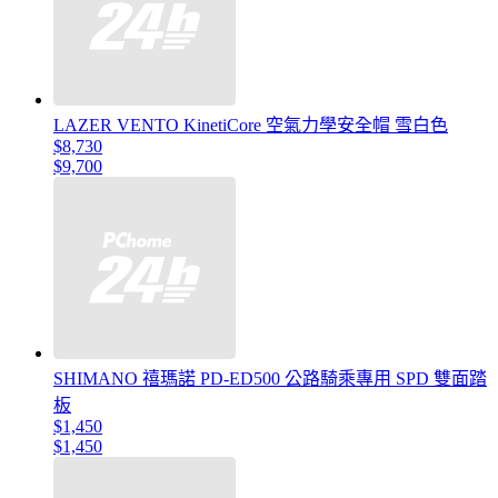
LAZER VENTO KinetiCore 空氣力學安全帽 雪白色
$8,730
$9,700
SHIMANO 禧瑪諾 PD-ED500 公路騎乘專用 SPD 雙面踏
板
$1,450
$1,450