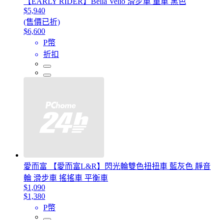
【EARLY RIDER】Bella Velio 滑步車 童車 黑色
$5,940
(售價已折)
$6,600
P幣
折扣
愛而富 【愛而富L&R】閃光輪雙色扭扭車 藍灰色 靜音
輪 滑步車 搖搖車 平衡車
$1,090
$1,380
P幣