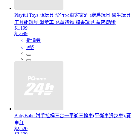
Playful Toys 頑玩具 滑行火車家家酒 (廚房玩具 醫生玩具
工具組玩具 滑步車 兒童禮物 騎乘玩具 益智遊戲)
$1,199
$1,699
折價券
P幣
BabyBabe 附手拉桿三合一平衡三輪車(平衡車滑步車)-賽
車紅
$2,520
$3,390