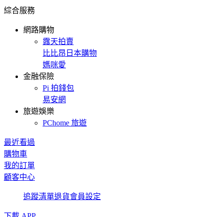
綜合服務
網路購物
露天拍賣
比比昂日本購物
媽咪愛
金融保險
Pi 拍錢包
易安網
旅遊娛樂
PChome 旅遊
最近看過
購物車
我的訂單
顧客中心
追蹤清單
退貨
會員設定
下載 APP