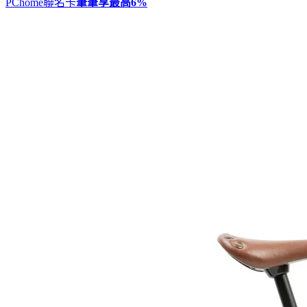
PChome聯名卡
筆筆享最高
6%