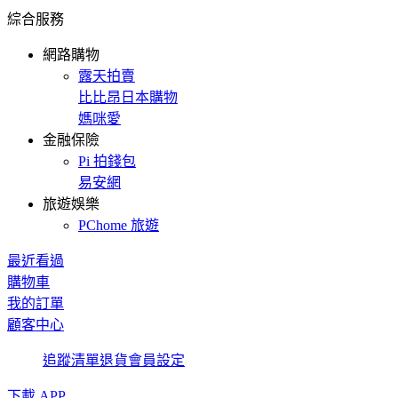
綜合服務
網路購物
露天拍賣
比比昂日本購物
媽咪愛
金融保險
Pi 拍錢包
易安網
旅遊娛樂
PChome 旅遊
最近看過
購物車
我的訂單
顧客中心
追蹤清單
退貨
會員設定
下載 APP