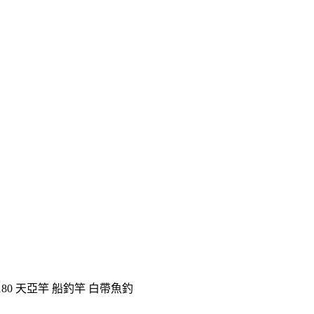
2HH180 天亞竿 船釣竿 白帶魚釣