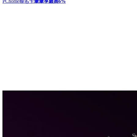
PChome聯名卡
筆筆享最高
6%