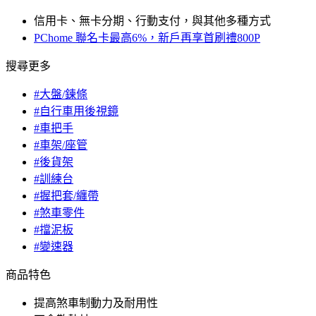
信用卡、無卡分期、行動支付，與其他多種方式
PChome 聯名卡最高6%，新戶再享首刷禮800P
搜尋更多
#大盤/鍊條
#自行車用後視鏡
#車把手
#車架/座管
#後貨架
#訓練台
#握把套/纏帶
#煞車零件
#擋泥板
#變速器
商品特色
提高煞車制動力及耐用性