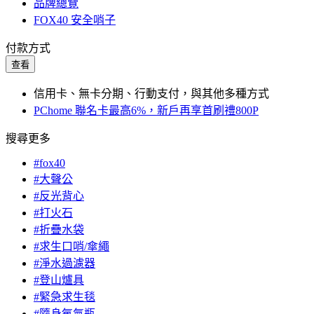
品牌總覽
FOX40 安全哨子
付款方式
查看
信用卡、無卡分期、行動支付，與其他多種方式
PChome 聯名卡最高6%，新戶再享首刷禮800P
搜尋更多
#fox40
#大聲公
#反光背心
#打火石
#折疊水袋
#求生口哨/傘繩
#淨水過濾器
#登山爐具
#緊急求生毯
#隨身氧氣瓶