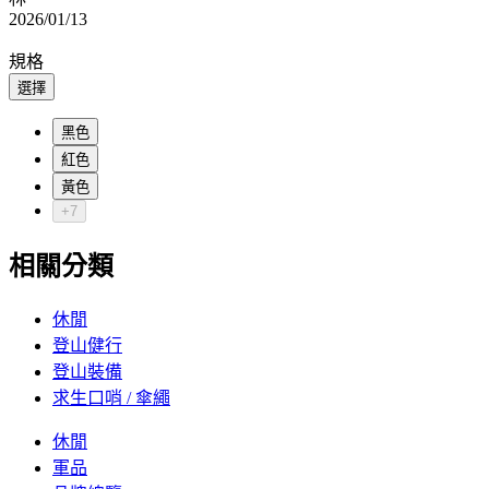
2026/01/13
規格
選擇
黑色
紅色
黃色
+7
相關分類
休閒
登山健行
登山裝備
求生口哨 / 傘繩
休閒
軍品