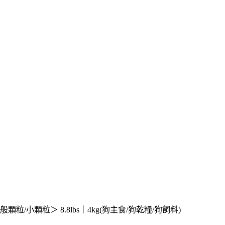
顆粒/小顆粒＞ 8.8lbs｜4kg(狗主食/狗乾糧/狗飼料)