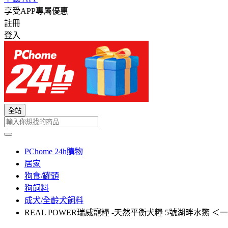
享受APP專屬優惠
註冊
登入
全站
PChome 24h購物
居家
狗食/罐頭
狗飼料
成犬/全齡犬飼料
REAL POWER瑞威寵糧 -天然平衡犬糧 5號湖畔水鱉 ＜一般