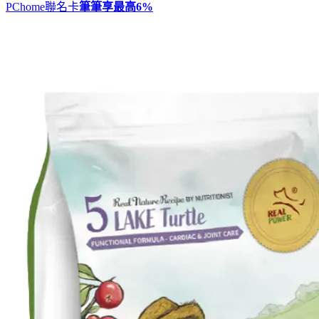
PChome聯名卡
筆筆享最高
6%