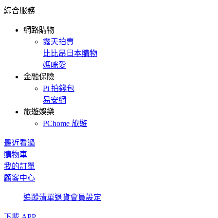
綜合服務
網路購物
露天拍賣
比比昂日本購物
媽咪愛
金融保險
Pi 拍錢包
易安網
旅遊娛樂
PChome 旅遊
最近看過
購物車
我的訂單
顧客中心
追蹤清單
退貨
會員設定
下載 APP