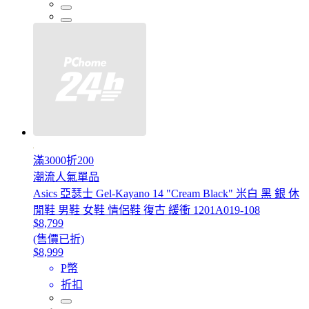
滿3000折200
潮流人氣單品
Asics 亞瑟士 Gel-Kayano 14 "Cream Black" 米白 黑 銀 休
閒鞋 男鞋 女鞋 情侶鞋 復古 緩衝 1201A019-108
$8,799
(售價已折)
$8,999
P幣
折扣