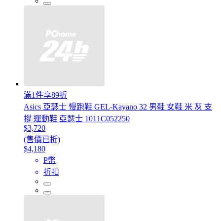
滿1件享89折
Asics 亞瑟士 慢跑鞋 GEL-Kayano 32 男鞋 女鞋 米 灰 支
撐 運動鞋 亞瑟士 1011C052250
$3,720
(售價已折)
$4,180
P幣
折扣