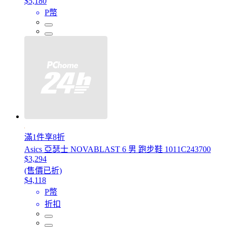
$5,180
P幣
滿1件享8折
Asics 亞瑟士 NOVABLAST 6 男 跑步鞋 1011C243700
$3,294
(售價已折)
$4,118
P幣
折扣