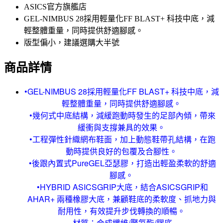
ASICS官方旗艦店
GEL-NIMBUS 28採用輕量化FF BLAST+ 科技中底，減
輕整體重量，同時提供舒適腳感。
版型偏小，建議選購大半號
商品詳情
•GEL-NIMBUS 28採用輕量化FF BLAST+ 科技中底，減
輕整體重量，同時提供舒適腳感。
•幾何式中底結構，減緩跑動時發生的足部內傾，帶來
緩衝與支撐兼具的效果。
•工程彈性針織網布鞋面，加上動態鞋帶孔結構，在跑
動時提供良好的包覆及合腳性。
•後跟內置式PureGEL亞瑟膠，打造出輕盈柔軟的舒適
腳感。
•HYBRID ASICSGRIP大底，結合ASICSGRIP和
AHAR+ 兩種橡膠大底，兼顧鞋底的柔軟度、抓地力與
耐用性，有效提升步伐轉換的順暢。
材質：合成纖維/聚氨酯/膠底