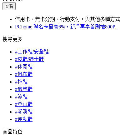
查看
信用卡、無卡分期、行動支付，與其他多種方式
PChome 聯名卡最高6%，新戶再享首刷禮800P
搜尋更多
#工作鞋/安全鞋
#皮鞋/紳士鞋
#休閒鞋
#帆布鞋
#拖鞋
#氣墊鞋
#涼鞋
#登山鞋
#溯溪鞋
#運動鞋
商品特色