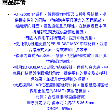
商品詳情
•GT-2000 14系列，兼具彈力材質及支撐引導結構，提
供穩定性能的同時，帶給跑者更具活力的回彈腳感。
•編織網布鞋面，輕盈透氣且具彈性，在跑步過程中保
持足部乾爽及提供舒適包覆感。
•鞋舌內採用不對稱鞋翼，提升中足支撐。
•使用彈力性能更佳的FF BLAST MAX 中底材質，並結
合蹦床式大底，有效增加回彈效果。
•後跟內置式PureGEL亞瑟膠，打造輕盈柔軟且具回彈
性的緩震腳感。
•採用3D GUIDANCE穩定結構設計，通過加寬大底、中
底幾何結構與後跟傾斜角度，提供更佳的穩定及支撐引
導效果，並提升步伐轉換的順暢。
•大底採用AHAR低密度耐磨橡膠材質，後跟易磨損區域
採用更耐磨的AHAR+高耐磨橡膠。
材質：合成纖維/聚氨酯/膠底
總厚度前掌高-後跟高：約28.5-36.5mm
DROP：約8mm