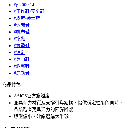
#gt2000 14
#工作鞋/安全鞋
#皮鞋/紳士鞋
#休閒鞋
#帆布鞋
#拖鞋
#氣墊鞋
#涼鞋
#登山鞋
#溯溪鞋
#運動鞋
商品特色
ASICS官方旗艦店
兼具彈力材質及支撐引導結構，提供穩定性能的同時，
帶給跑者更具活力的回彈腳感
版型偏小，建議選購大半號