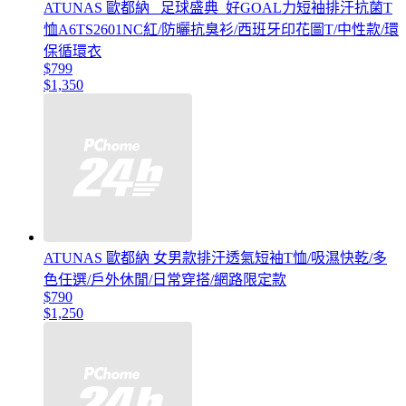
ATUNAS 歐都納 _足球盛典_好GOAL力短袖排汗抗菌T
恤A6TS2601NC紅/防曬抗臭衫/西班牙印花圖T/中性款/環
保循環衣
$799
$1,350
ATUNAS 歐都納 女男款排汗透氣短袖T恤/吸濕快乾/多
色任選/戶外休閒/日常穿搭/網路限定款
$790
$1,250