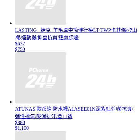
LASTING _捷克_羊毛厚中筒健行襪LT-TWP卡其條/登山
襪/運動襪/抑菌抗臭/透氣保暖
$637
$750
ATUNAS 歐都納 防水襪A1ASEE01N深紫紅/抑菌抗臭/
彈性透氣/吸濕排汗/登山襪
$880
$1,100