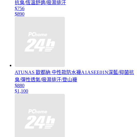
抗臭/恆溫舒適/吸濕排汗
$756
$890
ATUNAS 歐都納 中性款防水襪A1ASEE01N深藍/抑菌抗
臭/彈性透氣/吸濕排汗/登山襪
$880
$1,100