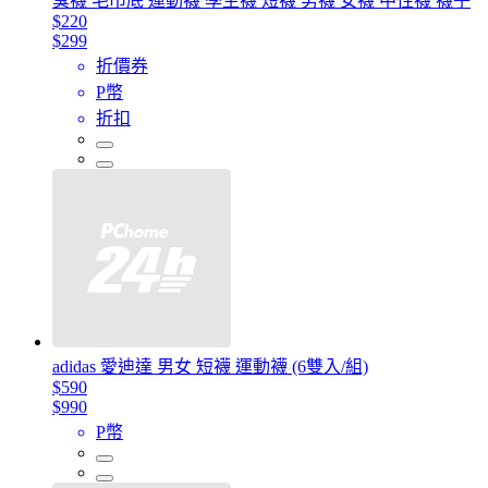
臭襪 毛巾底 運動襪 學生襪 短襪 男襪 女襪 中性襪 襪子
$220
$299
折價券
P幣
折扣
adidas 愛迪達 男女 短襪 運動襪 (6雙入/組)
$590
$990
P幣