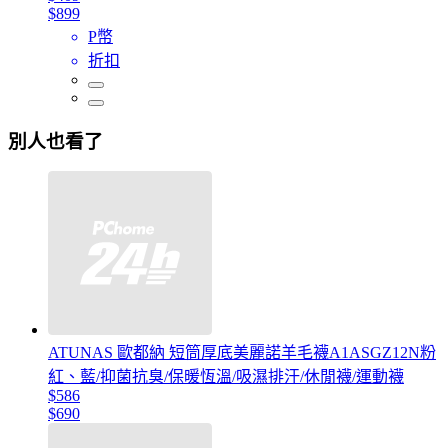
$899
P幣
折扣
別人也看了
ATUNAS 歐都納 短筒厚底美麗諾羊毛襪A1ASGZ12N粉
紅、藍/抑菌抗臭/保暖恆溫/吸濕排汗/休閒襪/運動襪
$586
$690