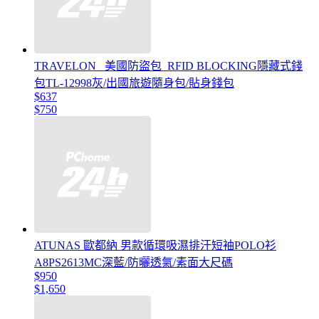
TRAVELON _美國防盜包_RFID BLOCKING隱藏式錢
包TL-12998灰/出國旅遊隨身包/貼身錢包
$637
$750
ATUNAS 歐都納 男款循環吸濕排汗短袖POLO衫
A8PS2613MC深藍/防曬透氣/素面大尺碼
$950
$1,650