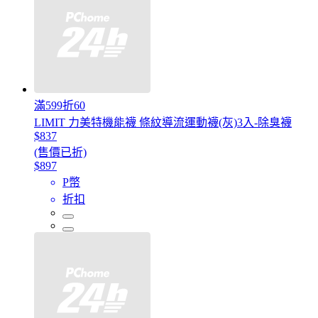
滿599折60
LIMIT 力美特機能襪 條紋導流運動襪(灰)3入-除臭襪
$837
(售價已折)
$897
P幣
折扣