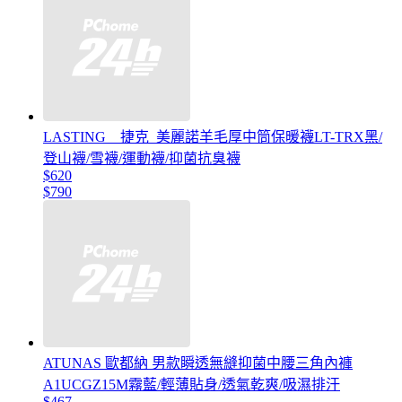
LASTING _ 捷克_美麗諾羊毛厚中筒保暖襪LT-TRX黑/
登山襪/雪襪/運動襪/抑菌抗臭襪
$620
$790
ATUNAS 歐都納 男款瞬透無縫抑菌中腰三角內褲
A1UCGZ15M霧藍/輕薄貼身/透氣乾爽/吸濕排汗
$467