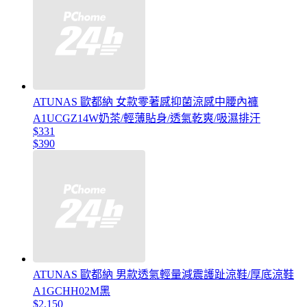
ATUNAS 歐都納 女款零著感抑菌涼感中腰內褲
A1UCGZ14W奶茶/輕薄貼身/透氣乾爽/吸濕排汗
$331
$390
ATUNAS 歐都納 男款透氣輕量減震護趾涼鞋/厚底涼鞋
A1GCHH02M黑
$2,150