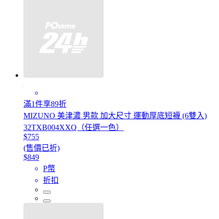
滿1件享89折
MIZUNO 美津濃 男款 加大尺寸 運動厚底短襪 (6雙入)
32TXB004XXQ（任選一色）
$755
(售價已折)
$849
P幣
折扣