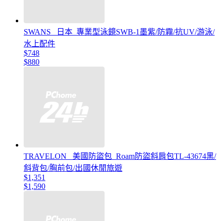
SWANS _日本_專業型泳鏡SWB-1墨紫/防霧/抗UV/游泳/
水上配件
$748
$880
TRAVELON _美國防盜包_Roam防盜斜肩包TL-43674黑/
斜背包/胸前包/出國休閒旅遊
$1,351
$1,590