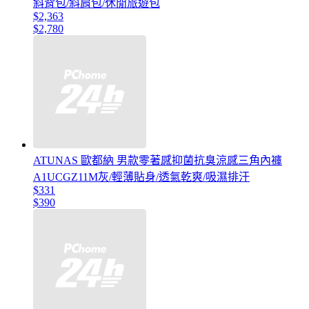
斜背包/斜肩包/休閒旅遊包
$2,363
$2,780
ATUNAS 歐都納 男款零著感抑菌抗臭涼感三角內褲
A1UCGZ11M灰/輕薄貼身/透氣乾爽/吸濕排汗
$331
$390