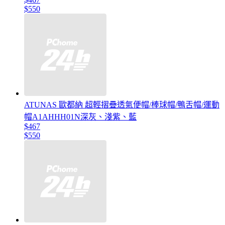
$550
ATUNAS 歐都納 超輕摺疊透氣便帽/棒球帽/鴨舌帽/運動
帽A1AHHH01N深灰、淺紫、藍
$467
$550