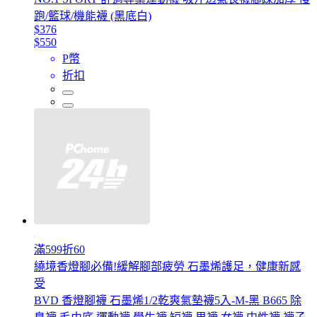
跑/籃球/機能襪 (黑底白)
$376
$550
P幣
折扣
滿599折60
繞境香燈腳必備!緩解腳部疲勞 石墨烯護足，健康新感
受
BVD 香燈腳襪 石墨烯1/2乾爽氣墊襪5入-M-黑 B665 除