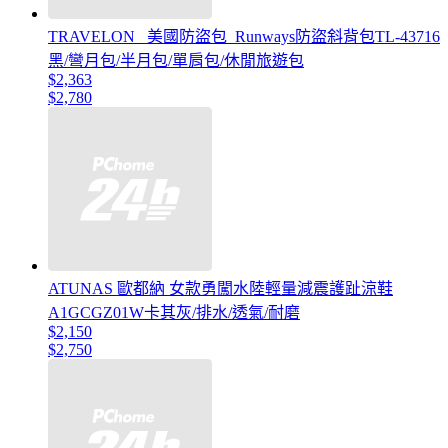
TRAVELON _美國防盜包_Runways防盜斜背包TL-43716
黑/彎月包/半月包/單肩包/休閒旅遊包
$2,363
$2,780
ATUNAS 歐都納 女款勇闖水陸輕量減震護趾涼鞋
A1GCGZ01W卡其灰/排水/透氣/耐磨
$2,150
$2,750