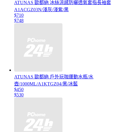
ATUNAS 歐都納 冰絲涼感防曬透氣套指長袖套
A1ACGZ03N/淺灰/淺紫/黑
$710
$748
ATUNAS 歐都納 戶外玩咖運動水瓶/水
壺/1000ML/A1KTGZ04/黑/冰藍
$450
$530