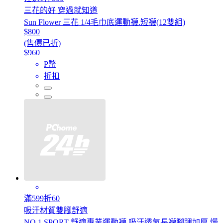
三花的好 穿過就知道
Sun Flower 三花 1/4毛巾底運動襪.短襪(12雙組)
$800
(售價已折)
$960
P幣
折扣
滿599折60
吸汗材質雙腳舒適
NO.1 SPORT 舒適專業運動襪 吸汗透氣長襪腳踝加厚 慢