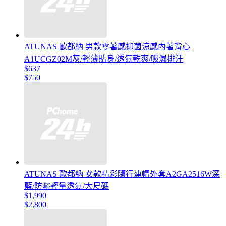
ATUNAS 歐都納 男款零著感抑菌涼感內著背心
A1UCGZ02M灰/輕薄貼身/透氣乾爽/吸濕排汗
$637
$750
ATUNAS 歐都納 女款精彩隨行連帽外套A2GA2516W深
藍/防曬輕量透氣/大尺碼
$1,990
$2,800