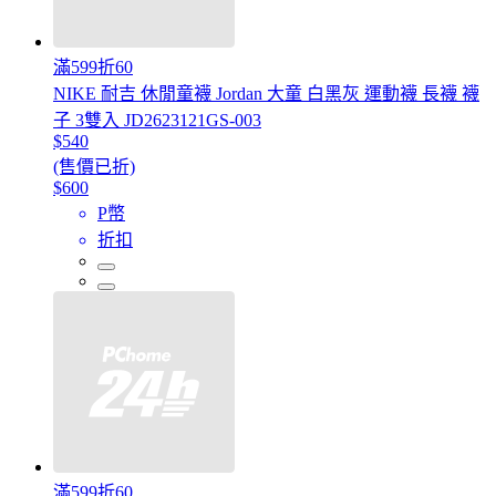
滿599折60
NIKE 耐吉 休閒童襪 Jordan 大童 白黑灰 運動襪 長襪 襪
子 3雙入 JD2623121GS-003
$540
(售價已折)
$600
P幣
折扣
滿599折60