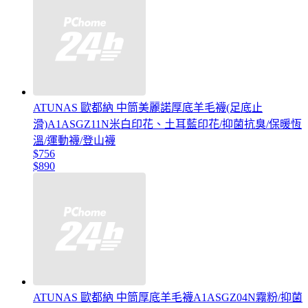
ATUNAS 歐都納 中筒美麗諾厚底羊毛襪(足底止
滑)A1ASGZ11N米白印花、土耳藍印花/抑菌抗臭/保暖恆
溫/運動襪/登山襪
$756
$890
ATUNAS 歐都納 中筒厚底羊毛襪A1ASGZ04N霧粉/抑菌