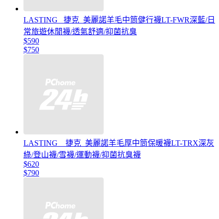
LASTING _捷克_美麗諾羊毛中筒健行襪LT-FWR深藍/日
常旅遊休閒襪/透氣舒適/抑菌抗臭
$590
$750
LASTING _ 捷克_美麗諾羊毛厚中筒保暖襪LT-TRX深灰
綠/登山襪/雪襪/運動襪/抑菌抗臭襪
$620
$790