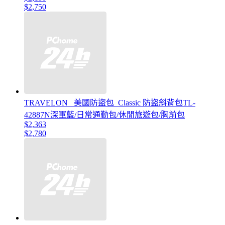
$2,750
TRAVELON _美國防盜包_Classic 防盜斜背包TL-
42887N深軍藍/日常通勤包/休閒旅遊包/胸前包
$2,363
$2,780