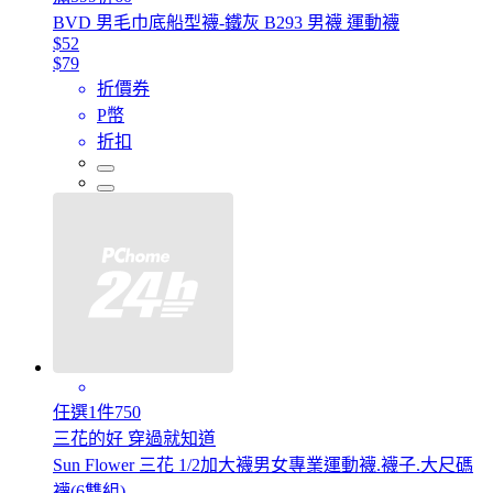
BVD 男毛巾底船型襪-鐵灰 B293 男襪 運動襪
$52
$79
折價券
P幣
折扣
任選1件750
三花的好 穿過就知道
Sun Flower 三花 1/2加大襪男女專業運動襪.襪子.大尺碼
襪(6雙組)