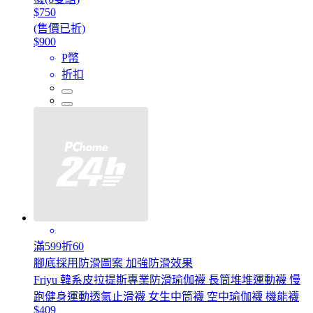
$750
(售價已折)
$900
P幣
折扣
滿599折60
腳底採用防滑圖案 加強防滑效果
Friyu 韓系皮拉提斯專業防滑瑜伽襪 長筒堆堆運動襪 慢
跑健身運動透氣止滑襪 女生中筒襪 空中瑜伽襪 機能襪
$409