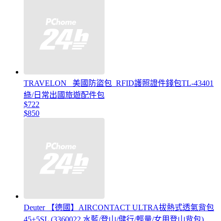
TRAVELON _美國防盜包_RFID護照證件錢包TL-43401
綠/日常出國旅遊配件包
$722
$850
Deuter 【德國】AIRCONTACT ULTRA拔熱式透氣背包
45+5SL (3360022 水藍/登山/健行/輕量/女用登山背包)