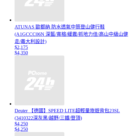
ATUNAS 歐都納 防水透氣中筒登山健行鞋
(A1GCCC06N 深藍/寬楦/緩震/抓地力佳/高山中級山健
走/義大利設計)
$2,175
$4,350
Deuter 【德國】SPEED LITE超輕量旅遊背包23SL
(3410322深灰黑/越野/三鐵/登頂)
$4,250
$4,250