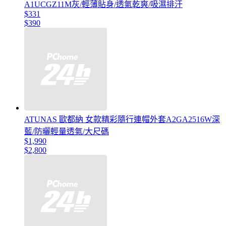
A1UCGZ11M灰/輕薄貼身/透氣乾爽/吸濕排汗
$331
$390
ATUNAS 歐都納 女款精彩隨行連帽外套A2GA2516W深
藍/防曬輕量透氣/大尺碼
$1,990
$2,800