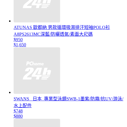
ATUNAS 歐都納 男款循環吸濕排汗短袖POLO衫
A8PS2613MC深藍/防曬透氣/素面大尺碼
$950
$1,650
SWANS _日本_專業型泳鏡SWB-1墨紫/防霧/抗UV/游泳/
水上配件
$748
$880