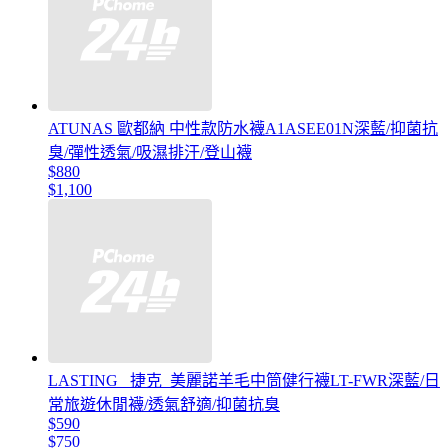
ATUNAS 歐都納 中性款防水襪A1ASEE01N深藍/抑菌抗
臭/彈性透氣/吸濕排汗/登山襪
$880
$1,100
LASTING _捷克_美麗諾羊毛中筒健行襪LT-FWR深藍/日
常旅遊休閒襪/透氣舒適/抑菌抗臭
$590
$750