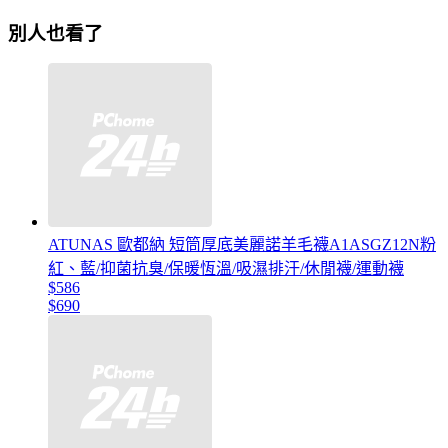
別人也看了
ATUNAS 歐都納 短筒厚底美麗諾羊毛襪A1ASGZ12N粉
紅、藍/抑菌抗臭/保暖恆溫/吸濕排汗/休閒襪/運動襪
$586
$690