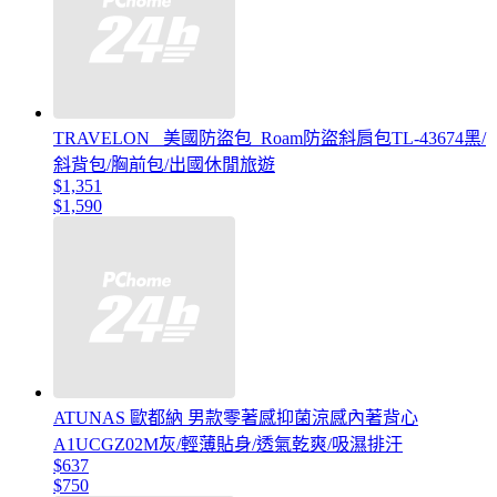
TRAVELON _美國防盜包_Roam防盜斜肩包TL-43674黑/
斜背包/胸前包/出國休閒旅遊
$1,351
$1,590
ATUNAS 歐都納 男款零著感抑菌涼感內著背心
A1UCGZ02M灰/輕薄貼身/透氣乾爽/吸濕排汗
$637
$750