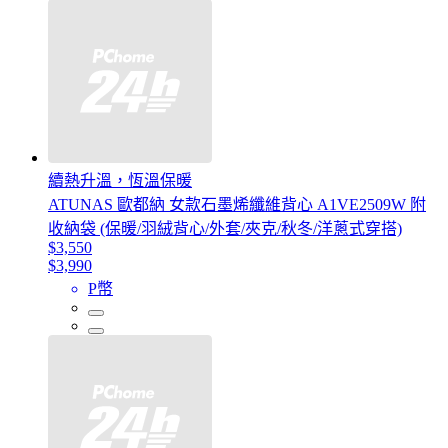
續熱升溫，恆溫保暖
ATUNAS 歐都納 女款石墨烯纖維背心 A1VE2509W 附
收納袋 (保暖/羽絨背心/外套/夾克/秋冬/洋蔥式穿搭)
$3,550
$3,990
P幣