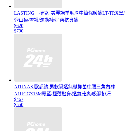
LASTING _ 捷克_美麗諾羊毛厚中筒保暖襪LT-TRX黑/
登山襪/雪襪/運動襪/抑菌抗臭襪
$620
$790
ATUNAS 歐都納 男款瞬透無縫抑菌中腰三角內褲
A1UCGZ15M霧藍/輕薄貼身/透氣乾爽/吸濕排汗
$467
$550