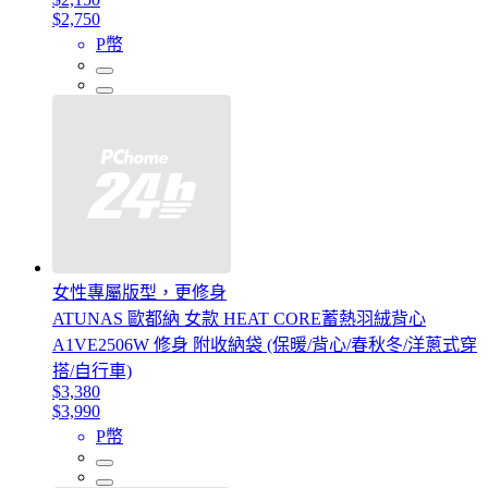
$2,750
P幣
女性專屬版型，更修身
ATUNAS 歐都納 女款 HEAT CORE蓄熱羽絨背心
A1VE2506W 修身 附收納袋 (保暖/背心/春秋冬/洋蔥式穿
搭/自行車)
$3,380
$3,990
P幣