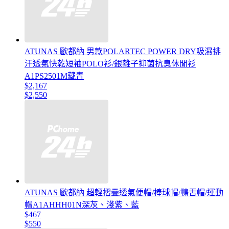
ATUNAS 歐都納 男款POLARTEC POWER DRY吸濕排
汗透氣快乾短袖POLO衫/銀離子抑菌抗臭休閒衫
A1PS2501M藏青
$2,167
$2,550
ATUNAS 歐都納 超輕摺疊透氣便帽/棒球帽/鴨舌帽/運動
帽A1AHHH01N深灰、淺紫、藍
$467
$550