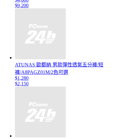
$9,200
ATUNAS 歐都納 男款彈性透氣五分褲/短
褲/A8PAGZ01M/2色可選
$1,280
$2,150