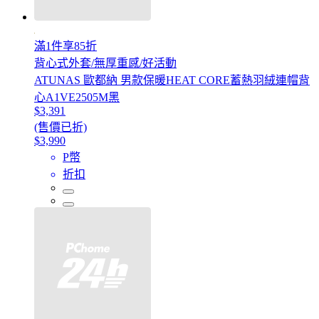
滿1件享85折
背心式外套/無厚重感/好活動
ATUNAS 歐都納 男款保暖HEAT CORE蓄熱羽絨連帽背
心A1VE2505M黑
$3,391
(售價已折)
$3,990
P幣
折扣