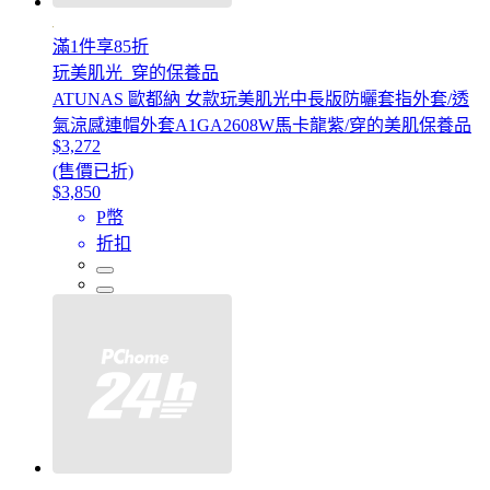
滿1件享85折
玩美肌光_穿的保養品
ATUNAS 歐都納 女款玩美肌光中長版防曬套指外套/透
氣涼感連帽外套A1GA2608W馬卡龍紫/穿的美肌保養品
$3,272
(售價已折)
$3,850
P幣
折扣