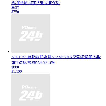
襪/運動襪/抑菌抗臭/透氣保暖
$637
$750
ATUNAS 歐都納 防水襪A1ASEE01N深紫紅/抑菌抗臭/
彈性透氣/吸濕排汗/登山襪
$880
$1,100