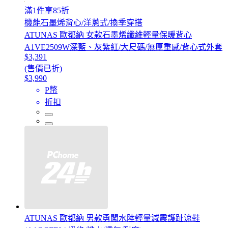
滿1件享85折
機能石墨烯背心/洋蔥式/換季穿搭
ATUNAS 歐都納 女款石墨烯纖維輕量保暖背心
A1VE2509W深藍、灰紫紅/大尺碼/無厚重感/背心式外套
$3,391
(售價已折)
$3,990
P幣
折扣
ATUNAS 歐都納 男款勇闖水陸輕量減震護趾涼鞋