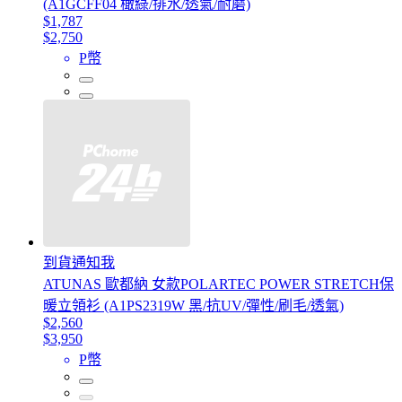
(A1GCFF04 橄綠/排水/透氣/耐磨)
$1,787
$2,750
P幣
到貨通知我
ATUNAS 歐都納 女款POLARTEC POWER STRETCH保
暖立領衫 (A1PS2319W 黑/抗UV/彈性/刷毛/透氣)
$2,560
$3,950
P幣