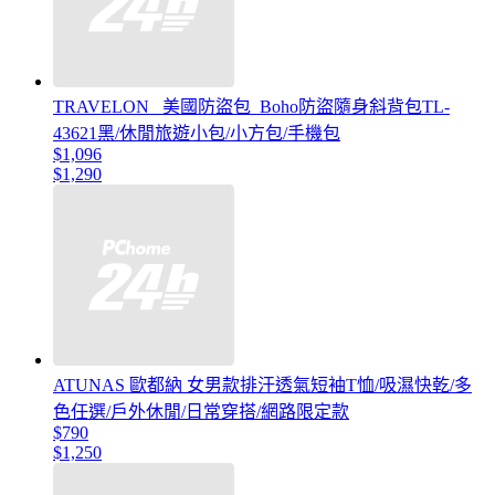
TRAVELON _美國防盜包_Boho防盜隨身斜背包TL-
43621黑/休閒旅遊小包/小方包/手機包
$1,096
$1,290
ATUNAS 歐都納 女男款排汗透氣短袖T恤/吸濕快乾/多
色任選/戶外休閒/日常穿搭/網路限定款
$790
$1,250