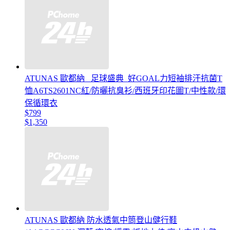
ATUNAS 歐都納 _足球盛典_好GOAL力短袖排汗抗菌T
恤A6TS2601NC紅/防曬抗臭衫/西班牙印花圖T/中性款/環
保循環衣
$799
$1,350
ATUNAS 歐都納 防水透氣中筒登山健行鞋