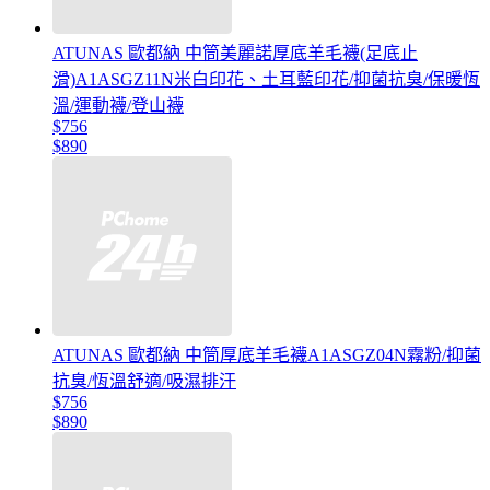
ATUNAS 歐都納 中筒美麗諾厚底羊毛襪(足底止
滑)A1ASGZ11N米白印花、土耳藍印花/抑菌抗臭/保暖恆
溫/運動襪/登山襪
$756
$890
ATUNAS 歐都納 中筒厚底羊毛襪A1ASGZ04N霧粉/抑菌
抗臭/恆溫舒適/吸濕排汗
$756
$890