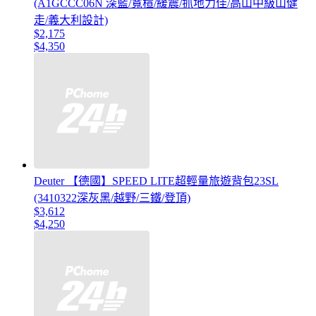
(A1GCCC06N 深藍/寬楦/緩震/抓地力佳/高山中級山健
走/義大利設計)
$2,175
$4,350
Deuter 【德國】SPEED LITE超輕量旅遊背包23SL
(3410322深灰黑/越野/三鐵/登頂)
$3,612
$4,250