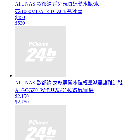
ATUNAS 歐都納 戶外玩咖運動水瓶/水
壺/1000ML/A1KTGZ04/黑/冰藍
$450
$530
ATUNAS 歐都納 女款勇闖水陸輕量減震護趾涼鞋
A1GCGZ01W卡其灰/排水/透氣/耐磨
$2,150
$2,750