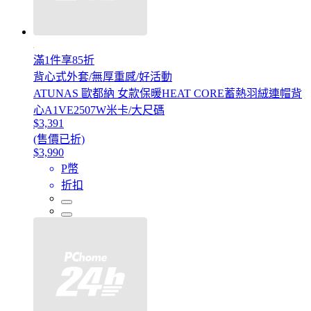
滿1件享85折
背心式外套/無厚重感/好活動
ATUNAS 歐都納 女款保暖HEAT CORE蓄熱羽絨連帽背
心A1VE2507W米卡/大尺碼
$3,391
(售價已折)
$3,990
P幣
折扣