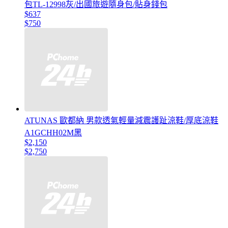
包TL-12998灰/出國旅遊隨身包/貼身錢包
$637
$750
ATUNAS 歐都納 男款透氣輕量減震護趾涼鞋/厚底涼鞋
A1GCHH02M黑
$2,150
$2,750