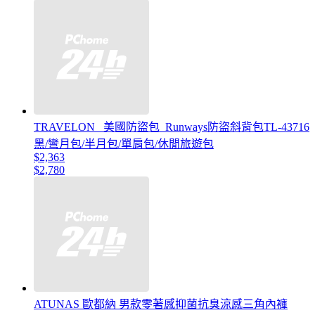
TRAVELON _美國防盜包_Runways防盜斜背包TL-43716
黑/彎月包/半月包/單肩包/休閒旅遊包
$2,363
$2,780
ATUNAS 歐都納 男款零著感抑菌抗臭涼感三角內褲