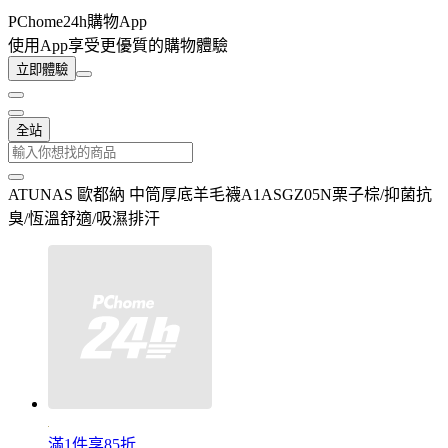
PChome24h購物App
使用App享受更優質的購物體驗
立即體驗
全站
ATUNAS 歐都納 中筒厚底羊毛襪A1ASGZ05N栗子棕/抑菌抗
臭/恆溫舒適/吸濕排汗
滿1件享85折