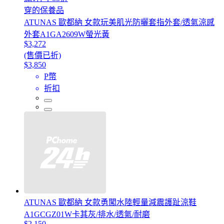
穿的保養品
ATUNAS 歐都納 女款玩美肌光防曬套指外套/透氣涼感
外套A1GA2609W螢光黃
$3,272
(售價已折)
$3,850
P幣
折扣
ATUNAS 歐都納 女款勇闖水陸輕量減震護趾涼鞋
A1GCGZ01W卡其灰/排水/透氣/耐磨
$2,150