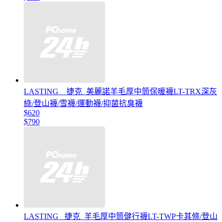
LASTING _ 捷克_美麗諾羊毛厚中筒保暖襪LT-TRX深灰
綠/登山襪/雪襪/運動襪/抑菌抗臭襪
$620
$790
LASTING _捷克_羊毛厚中筒健行襪LT-TWP卡其條/登山