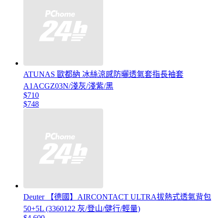
ATUNAS 歐都納 冰絲涼感防曬透氣套指長袖套
A1ACGZ03N/淺灰/淺紫/黑
$710
$748
Deuter 【德國】AIRCONTACT ULTRA拔熱式透氣背包
50+5L (3360122 灰/登山/健行/輕量)
$4,600