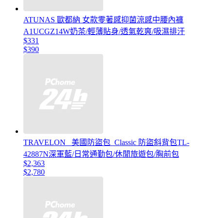
ATUNAS 歐都納 女款零著感抑菌涼感中腰內褲
A1UCGZ14W奶茶/輕薄貼身/透氣乾爽/吸濕排汗
$331
$390
TRAVELON _美國防盜包_Classic 防盜斜背包TL-
42887N深軍藍/日常通勤包/休閒旅遊包/胸前包
$2,363
$2,780