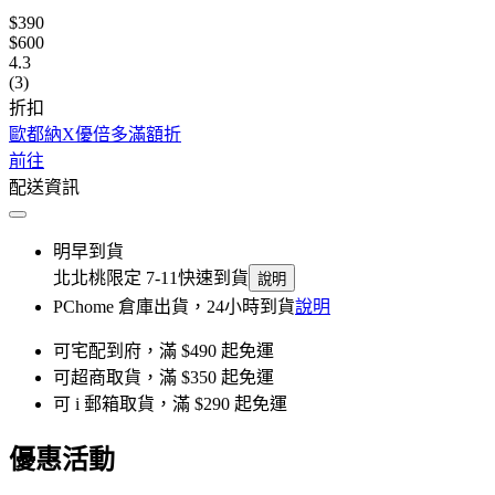
$390
$600
4.3
(3)
折扣
歐都納X優倍多滿額折
前往
配送資訊
明早到貨
北北桃限定 7-11快速到貨
說明
PChome 倉庫出貨，24小時到貨
說明
可宅配到府，滿 $490 起免運
可超商取貨，滿 $350 起免運
可 i 郵箱取貨，滿 $290 起免運
優惠活動