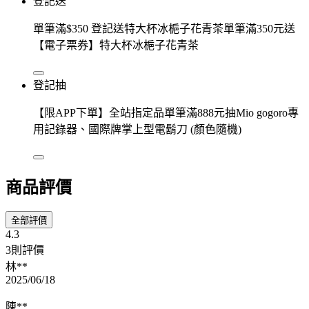
登記送
單筆滿$350 登記送特大杯冰梔子花青茶單筆滿350元送
【電子票券】特大杯冰梔子花青茶
登記抽
【限APP下單】全站指定品單筆滿888元抽Mio gogoro專
用記錄器、國際牌掌上型電鬍刀 (顏色隨機)
商品評價
全部評價
4.3
3則評價
林**
2025/06/18
陳**