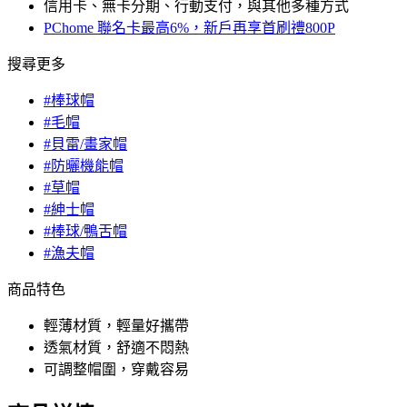
信用卡、無卡分期、行動支付，與其他多種方式
PChome 聯名卡最高6%，新戶再享首刷禮800P
搜尋更多
#棒球帽
#毛帽
#貝雷/畫家帽
#防曬機能帽
#草帽
#紳士帽
#棒球/鴨舌帽
#漁夫帽
商品特色
輕薄材質，輕量好攜帶
透氣材質，舒適不悶熱
可調整帽圍，穿戴容易