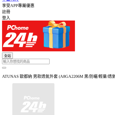
享受APP專屬優惠
註冊
登入
全站
ATUNAS 歐都納 男款透氣外套 (A8GA2206M 黑/防曬/輕量/透氣