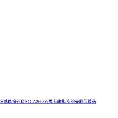
涼感連帽外套A1GA2608W馬卡龍紫/穿的美肌保養品