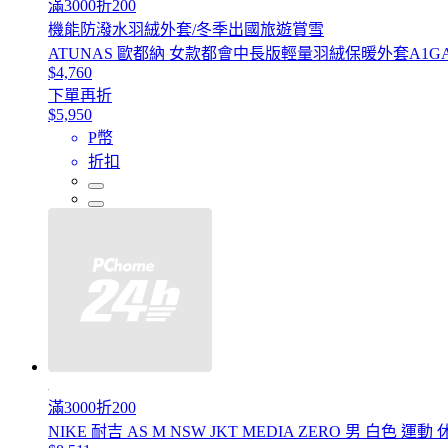
滿3000折200
機能防潑水羽絨外套/冬季出國旅遊賞雪
ATUNAS 歐都納 女款都會中長版輕量羽絨保暖外套A1GA
$4,760
下單再折
$5,950
P幣
折扣
滿3000折200
NIKE 耐吉 AS M NSW JKT MEDIA ZERO 男 白色 運動 