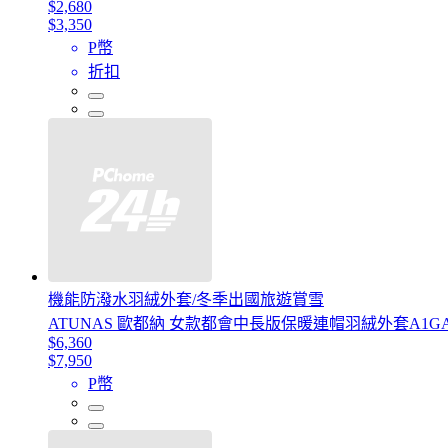
$2,680
$3,350
P幣
折扣
機能防潑水羽絨外套/冬季出國旅遊賞雪
ATUNAS 歐都納 女款都會中長版保暖連帽羽絨外套A1GA
$6,360
$7,950
P幣