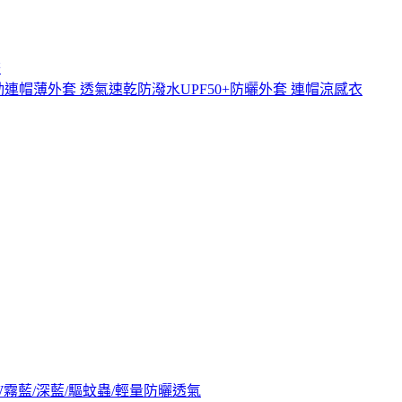
擔
運動連帽薄外套 透氣速乾防潑水UPF50+防曬外套 連帽涼感衣
9W霧藍/深藍/驅蚊蟲/輕量防曬透氣