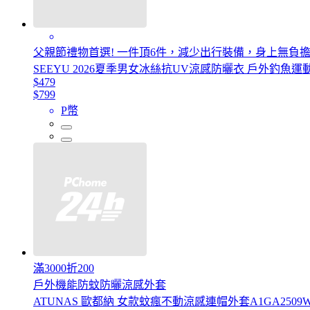
父親節禮物首選! 一件頂6件，減少出行裝備，身上無負
SEEYU 2026夏季男女冰絲抗UV涼感防曬衣 戶外釣魚
$479
$799
P幣
滿3000折200
戶外機能防蚊防曬涼感外套
ATUNAS 歐都納 女款蚊瘋不動涼感連帽外套A1GA250