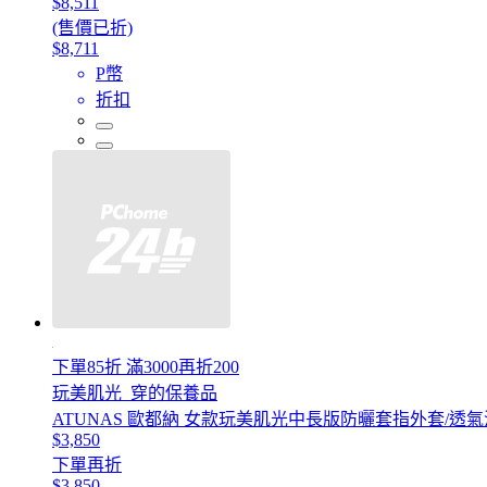
$8,511
(售價已折)
$8,711
P幣
折扣
下單85折 滿3000再折200
玩美肌光_穿的保養品
ATUNAS 歐都納 女款玩美肌光中長版防曬套指外套/透氣
$3,850
下單再折
$3,850