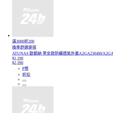
滿3000折200
換季舒適穿搭
ATUNAS 歐都納 男女款防曬透氣外套A2GA2304M/A2GA
$1,190
$2,390
P幣
折扣