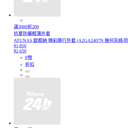
滿3000折200
抗夏防曬輕薄外套
ATUNAS 歐都納 精彩隨行外套 (A2GA2407N 幾何灰綠/
$1,850
$2,650
P幣
折扣