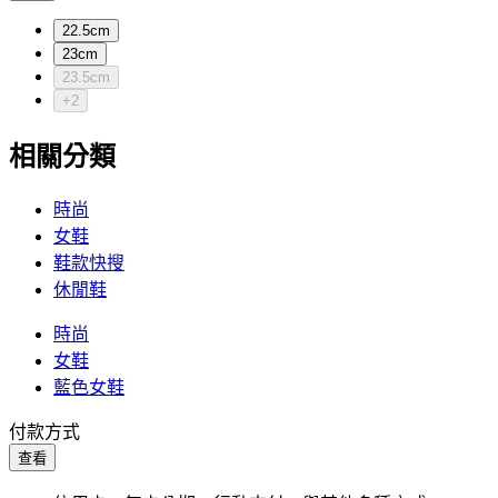
22.5cm
23cm
23.5cm
+2
相關分類
時尚
女鞋
鞋款快搜
休閒鞋
時尚
女鞋
藍色女鞋
付款方式
查看