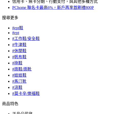
信用卡、無卡分期、行動支付，與其他多種方式
PChome 聯名卡最高6%，新戶再享首刷禮800P
搜尋更多
#ept鞋
#ept
#工作鞋/安全鞋
#牛津鞋
#休閒鞋
#帆布鞋
#拖鞋
#雨鞋/雨靴
#娃娃鞋
#馬汀靴
#涼鞋
#莫卡辛/樂福鞋
商品特色
正品公司貨