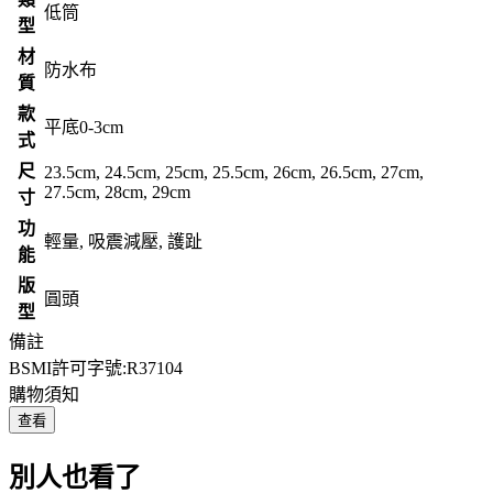
低筒
型
材
防水布
質
款
平底0-3cm
式
尺
23.5cm, 24.5cm, 25cm, 25.5cm, 26cm, 26.5cm, 27cm,
27.5cm, 28cm, 29cm
寸
功
輕量, 吸震減壓, 護趾
能
版
圓頭
型
備註
BSMI許可字號:R37104
購物須知
查看
別人也看了