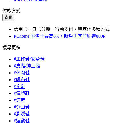
付款方式
查看
信用卡、無卡分期、行動支付，與其他多種方式
PChome 聯名卡最高6%，新戶再享首刷禮800P
搜尋更多
#工作鞋/安全鞋
#皮鞋/紳士鞋
#休閒鞋
#帆布鞋
#拖鞋
#氣墊鞋
#涼鞋
#登山鞋
#溯溪鞋
#運動鞋