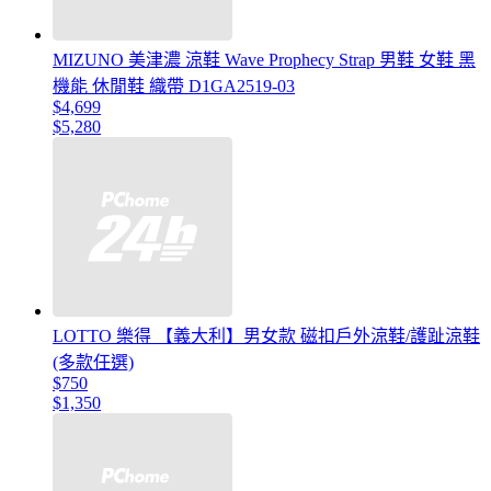
MIZUNO 美津濃 涼鞋 Wave Prophecy Strap 男鞋 女鞋 黑
機能 休閒鞋 織帶 D1GA2519-03
$4,699
$5,280
LOTTO 樂得 【義大利】男女款 磁扣戶外涼鞋/護趾涼鞋
(多款任選)
$750
$1,350