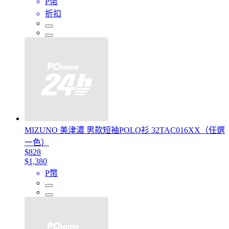
P幣
折扣
MIZUNO 美津濃 男款短袖POLO衫 32TAC016XX（任選
一色）
$828
$1,380
P幣