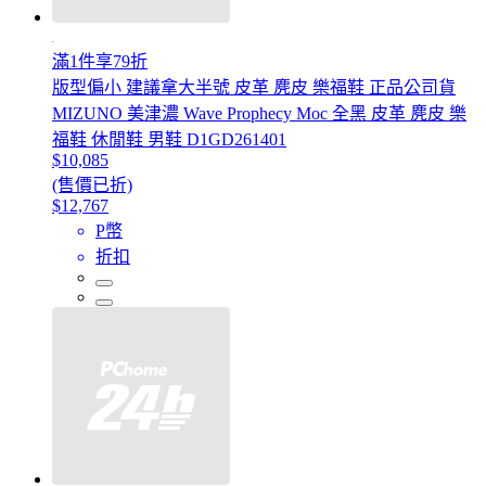
滿1件享79折
版型偏小 建議拿大半號 皮革 麂皮 樂福鞋 正品公司貨
MIZUNO 美津濃 Wave Prophecy Moc 全黑 皮革 麂皮 樂
福鞋 休閒鞋 男鞋 D1GD261401
$10,085
(售價已折)
$12,767
P幣
折扣