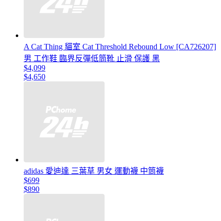
A Cat Thing 貓室 Cat Threshold Rebound Low [CA726207]
男 工作鞋 臨界反彈低筒靴 止滑 保護 黑
$4,099
$4,650
adidas 愛迪達 三葉草 男女 運動襪 中筒襪
$699
$890