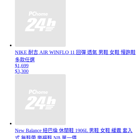
NIKE 耐吉 AIR WINFLO 11 回彈 透氣 男鞋 女鞋 慢跑鞋
多款任選
$1,699
$3,300
New Balance 紐巴倫 休閒鞋 1906L 男鞋 女鞋 緩震 套入
式 無鞋帶 樂福鞋 NB 單一價