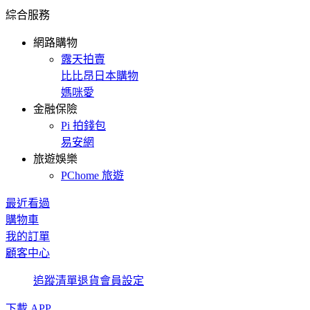
綜合服務
網路購物
露天拍賣
比比昂日本購物
媽咪愛
金融保險
Pi 拍錢包
易安網
旅遊娛樂
PChome 旅遊
最近看過
購物車
我的訂單
顧客中心
追蹤清單
退貨
會員設定
下載 APP