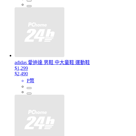
adidas 愛迪達 男鞋 中大童鞋 運動鞋
$1,299
$2,490
P幣