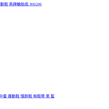
震 運動鞋 馬牌輪胎底 JH6206
P3596 中童 運動鞋 慢跑鞋 無鞋帶 黑 藍