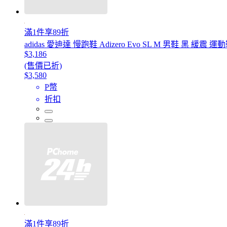
滿1件享89折
adidas 愛迪達 慢跑鞋 Adizero Evo SL M 男鞋 黑 緩震 運動
$3,186
(售價已折)
$3,580
P幣
折扣
滿1件享89折