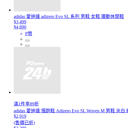
adidas 愛迪達 adizero Evo SL 系列 男鞋 女鞋 運動休閒鞋
$3,499
$4,890
P幣
滿1件享89折
adidas 愛迪達 慢跑鞋 Adizero Evo SL Woven M 男鞋 米
$2,919
(售價已折)