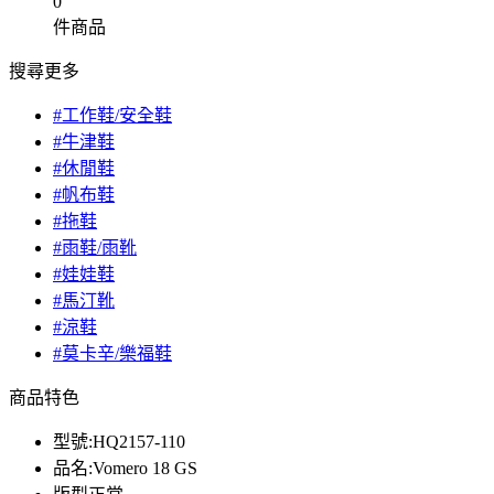
0
件商品
搜尋更多
#工作鞋/安全鞋
#牛津鞋
#休閒鞋
#帆布鞋
#拖鞋
#雨鞋/雨靴
#娃娃鞋
#馬汀靴
#涼鞋
#莫卡辛/樂福鞋
商品特色
型號:HQ2157-110
品名:Vomero 18 GS