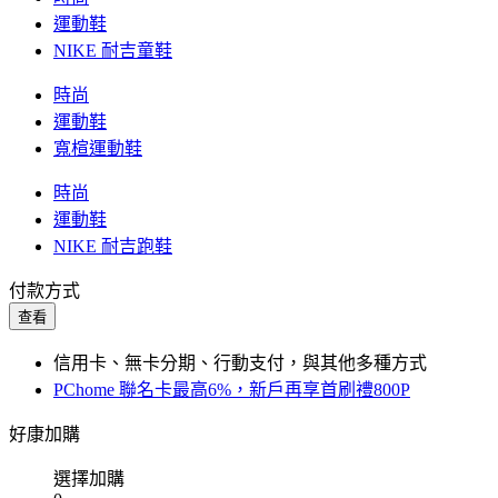
運動鞋
NIKE 耐吉童鞋
時尚
運動鞋
寬楦運動鞋
時尚
運動鞋
NIKE 耐吉跑鞋
付款方式
查看
信用卡、無卡分期、行動支付，與其他多種方式
PChome 聯名卡最高6%，新戶再享首刷禮800P
好康加購
選擇加購