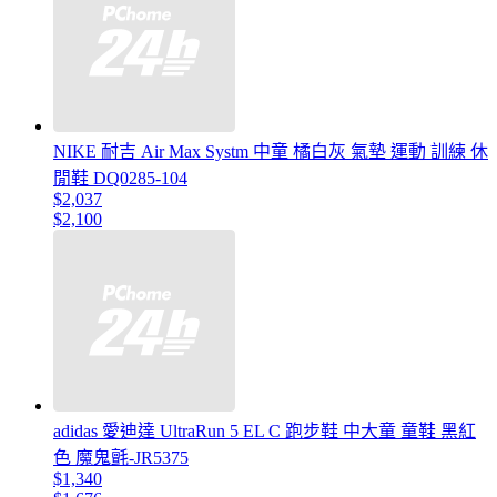
NIKE 耐吉 Air Max Systm 中童 橘白灰 氣墊 運動 訓練 休
閒鞋 DQ0285-104
$2,037
$2,100
adidas 愛迪達 UltraRun 5 EL C 跑步鞋 中大童 童鞋 黑紅
色 魔鬼氈-JR5375
$1,340