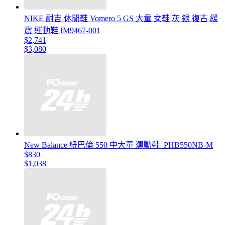
NIKE 耐吉 休閒鞋 Vomero 5 GS 大童 女鞋 灰 銀 復古 緩
震 運動鞋 IM9467-001
$2,741
$3,080
New Balance 紐巴倫 550 中大童 運動鞋_PHB550NB-M
$830
$1,038