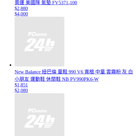
奧運 美國隊 氣墊 FV5371-100
$2,880
$4,000
New Balance 紐巴倫 童鞋 990 V6 寬楦 中童 雲霧粉 灰 白
小朋友 運動鞋 休閒鞋 NB PV990PK6-W
$1,851
$2,080