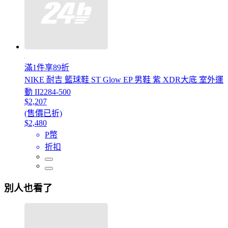
滿1件享89折
NIKE 耐吉 籃球鞋 ST Glow EP 男鞋 紫 XDR大底 室外運
動 II2284-500
$2,207
(售價已折)
$2,480
P幣
折扣
別人也看了