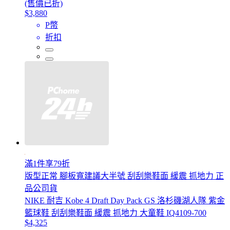
(售價已折)
$3,880
P幣
折扣
滿1件享79折
版型正常 腳板寬建議大半號 刮刮樂鞋面 緩震 抓地力 正
品公司貨
NIKE 耐吉 Kobe 4 Draft Day Pack GS 洛杉磯湖人隊 紫金
籃球鞋 刮刮樂鞋面 緩震 抓地力 大童鞋 IQ4109-700
$4,325