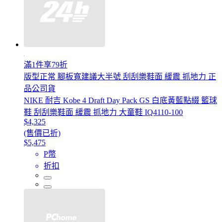
滿1件享79折
版型正常 腳板寬建議大半號 刮刮樂鞋面 緩震 抓地力 正
品公司貨
NIKE 耐吉 Kobe 4 Draft Day Pack GS 白底黃藍點綴 籃球
鞋 刮刮樂鞋面 緩震 抓地力 大童鞋 IQ4110-100
$4,325
(售價已折)
$5,475
P幣
折扣