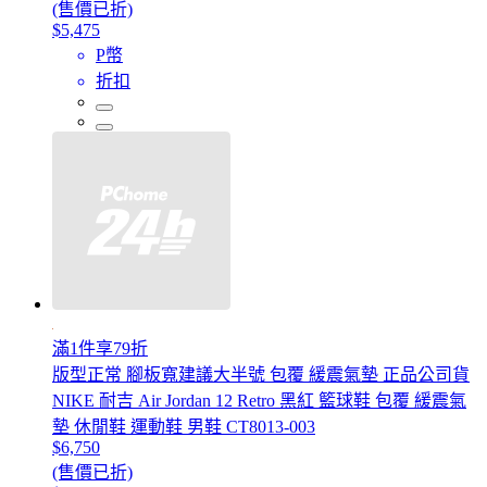
(售價已折)
$5,475
P幣
折扣
滿1件享79折
版型正常 腳板寬建議大半號 包覆 緩震氣墊 正品公司貨
NIKE 耐吉 Air Jordan 12 Retro 黑紅 籃球鞋 包覆 緩震氣
墊 休閒鞋 運動鞋 男鞋 CT8013-003
$6,750
(售價已折)