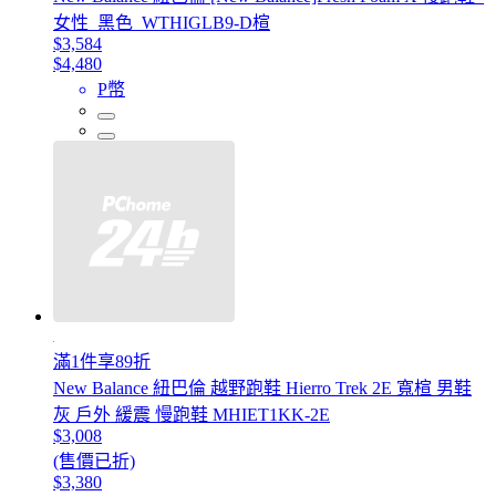
女性_黑色_WTHIGLB9-D楦
$3,584
$4,480
P幣
滿1件享89折
New Balance 紐巴倫 越野跑鞋 Hierro Trek 2E 寬楦 男鞋
灰 戶外 緩震 慢跑鞋 MHIET1KK-2E
$3,008
(售價已折)
$3,380