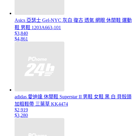
Asics 亞瑟士 Gel-NYC 灰白 復古 透氣 網眼 休閒鞋 運動
鞋 男鞋 1203A663-101
$3,840
$4,861
adidas 愛迪達 休閒鞋 Superstar II 男鞋 女鞋 黑 白 貝殼頭
加粗鞋帶 三葉草 KK4474
$2,919
$3,280