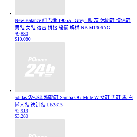
New Balance 紐巴倫 1906A "Grey" 銀 灰 休閒鞋 情侶鞋
男鞋 女鞋 復古 拼接 緩衝 解構 NB M1906AG
$9,880
$10,080
adidas 愛迪達 穆勒鞋 Samba OG Mule W 女鞋 男鞋 黑 白
懶人鞋 德訓鞋 LB3815
$2,919
$3,280