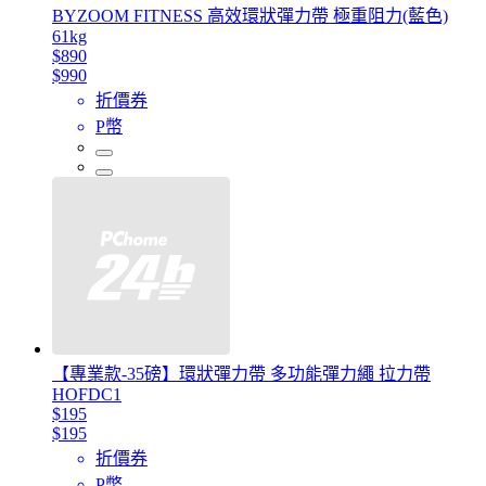
BYZOOM FITNESS 高效環狀彈力帶 極重阻力(藍色)
61kg
$890
$990
折價券
P幣
【專業款-35磅】環狀彈力帶 多功能彈力繩 拉力帶
HOFDC1
$195
$195
折價券
P幣