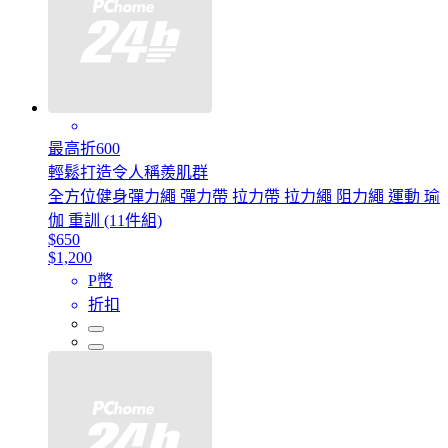
最高折600
輕鬆打造令人稱羨肌群
全方位健身彈力繩 彈力帶 拉力帶 拉力繩 阻力繩 運動 瑜
伽 重訓 (11件組)
$650
$1,200
P幣
折扣