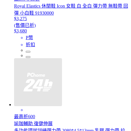
Royal Elastics 休閒鞋 Icon 女鞋 白 全白 彈力帶 無鞋帶 回
彈 小白鞋 91930000
$3,275
(售價已折)
$3,680
P幣
折扣
最高折600
瑜珈輔助 復健伸展
多功能環狀訓練彈力帶 2080*4.5*13mm 乳膠 彈力帶 拉