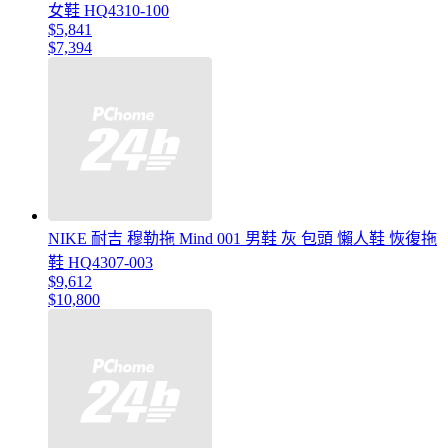
女鞋 HQ4310-100
$5,841
$7,394
NIKE 耐吉 穆勒拖 Mind 001 男鞋 灰 包頭 懶人鞋 恢復拖
鞋 HQ4307-003
$9,612
$10,800