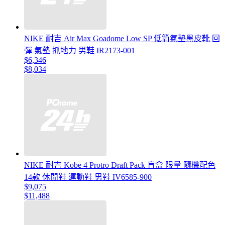
NIKE 耐吉 Air Max Goadome Low SP 低筒氣墊黑皮靴 回
彈 氣墊 抓地力 男鞋 IR2173-001
$6,346
$8,034
NIKE 耐吉 Kobe 4 Protro Draft Pack 盲盒 限量 隨機配色
14款 休閒鞋 運動鞋 男鞋 IV6585-900
$9,075
$11,488