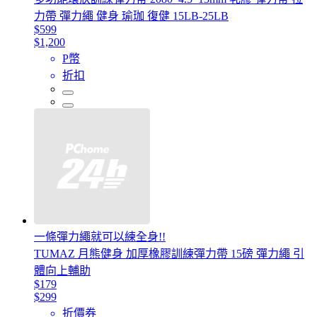
力帶 彈力繩 健身 瑜珈 復健 15LB-25LB
$599
$1,200
P幣
折扣
一條彈力繩就可以練全身!!
TUMAZ 月熊健身 加厚橡膠訓練彈力帶 15磅 彈力繩 引
體向上輔助
$179
$299
折價券