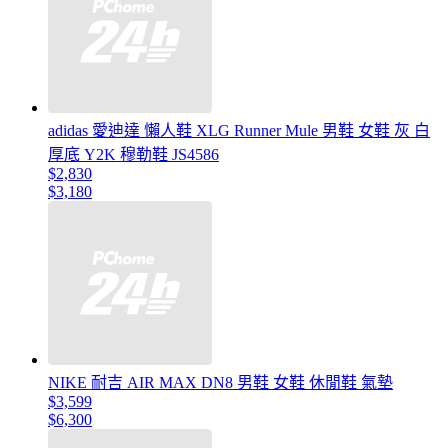
adidas 愛迪達 懶人鞋 XLG Runner Mule 男鞋 女鞋 灰 白
厚底 Y2K 穆勒鞋 JS4586
$2,830
$3,180
NIKE 耐吉 AIR MAX DN8 男鞋 女鞋 休閒鞋 氣墊
$3,599
$6,300