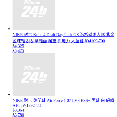
NIKE 耐吉 Kobe 4 Draft Day Pack GS 洛杉磯湖人隊 紫金
籃球鞋 刮刮樂鞋面 緩震 抓地力 大童鞋 IQ4109-700
$4,325
$5,475
NIKE 耐吉 休閒鞋 Air Force 1 07 LV8 ESS+ 男鞋 白 編織
AF1 IW1892-111
$3,364
$3,780