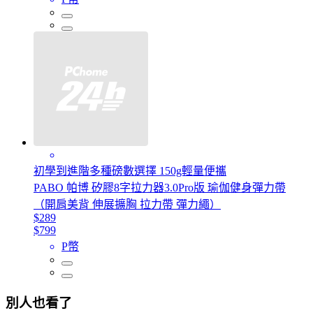
初學到進階多種磅數選擇 150g輕量便攜
PABO 帕博 矽膠8字拉力器3.0Pro版 瑜伽健身彈力帶
（開肩美背 伸展擴胸 拉力帶 彈力繩）
$289
$799
P幣
別人也看了