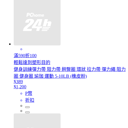
滿590折100
輕鬆達到塑形目的
健身訓練彈力帶 阻力帶 翹臀圈 環狀 拉力帶 彈力繩 阻力
圈 健身圈 瑜珈 運動 5-10LB (橡皮粉)
$389
$1,200
P幣
折扣