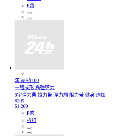
P幣
滿590折100
一體成形 高強彈力
8字彈力帶 拉力帶 彈力繩 阻力帶 健身 瑜珈
$299
$1,200
P幣
折扣