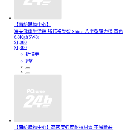
【南紡購物中心】
海夫健康生活館 勝邦福樂智 Shima 八字型彈力帶 黃色
6.8Kgf(SW8)
$1,080
$1,300
折價券
P幣
【南紡購物中心】高密度強度耐拉材質 不易斷裂