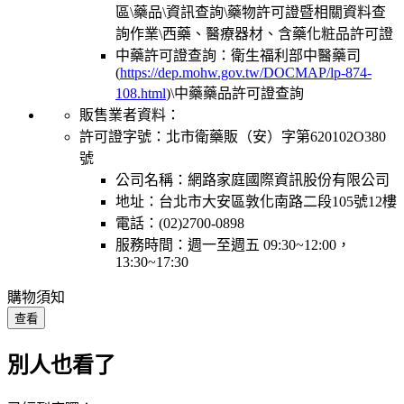
區\藥品\資訊查詢\藥物許可證暨相關資料查
詢作業\西藥、醫療器材、含藥化粧品許可證
中藥許可證查詢：衛生福利部中醫藥司
(
https://dep.mohw.gov.tw/DOCMAP/lp-874-
108.html
)\中藥藥品許可證查詢
販售業者資料：
許可證字號：北市衛藥販（安）字第620102O380
號
公司名稱：網路家庭國際資訊股份有限公司
地址：台北市大安區敦化南路二段105號12樓
電話：(02)2700-0898
服務時間：週一至週五 09:30~12:00，
13:30~17:30
購物須知
查看
別人也看了