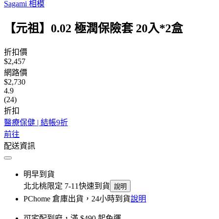
Sagami 相模
【元祖】0.02 極潤保險套 20入*2盒
折扣價
$2,457
網路價
$2,730
4.9
(24)
折扣
醫療保健 | 結帳9折
前往
配送資訊
明早到貨
北北桃限定 7-11快速到貨
說明
PChome 倉庫出貨，24小時到貨
說明
可宅配到府，滿 $490 起免運