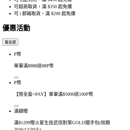
可超商取貨，滿 $350 起免運
可 i 郵箱取貨，滿 $290 起免運
優惠活動
看全部
P幣
單筆滿$888送88P幣
P幣
【限全盈+PAY】單筆滿$5000送100P幣
滿額贈
滿$1299贈火星生技武倍對策GOLD隨手包(效期
2026/12/30止)