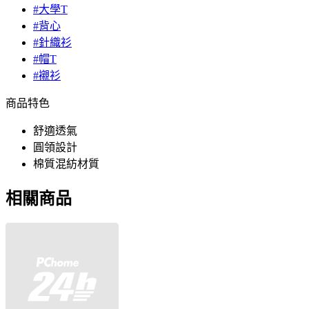
#大學T
#背心
#針織衫
#帽T
#襯衫
商品特色
舒適透氣
圓領設計
棉質混紡材質
相關商品