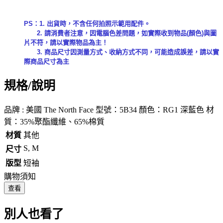
PS：1. 出貨時，不含任何拍照示範用配件。
2. 請消費者注意，因電腦色差問題，如實際收到物品(顏色)與圖
片不符，請以實際物品為主！
3. 商品尺寸因測量方式、收納方式不同，可能造成誤差，請以實
際商品尺寸為主
規格/說明
品牌 : 美國 The North Face 型號：5B34 顏色：RG1 深藍色 材
質：35%聚酯纖維、65%棉質
材質
其他
S, M
尺寸
版型
短袖
購物須知
查看
別人也看了