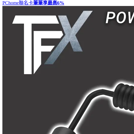
PChome聯名卡
筆筆享最高
6%