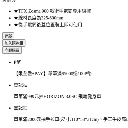
★TFX Zosma 900 戰術手電筒專用線控
★線材長度為325-600mm
★從手電筒後蓋位置裝上即可使用
追蹤
加入購物車
立即購買
P幣
【限全盈+PAY】單筆滿$5000送100P幣
登記抽
單筆滿999元抽HORIZON 3.0SC 飛輪健身車
登記抽
單筆滿2000元抽手拉車(尺寸:110*53*31cm)、手工牛皮