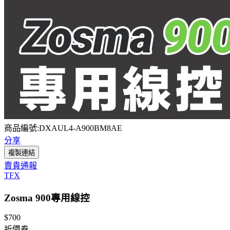
商品編號:DXAUL4-A900BM8AE
分享
複製連結
賣貴通報
TFX
Zosma 900專用線控
$700
折價券