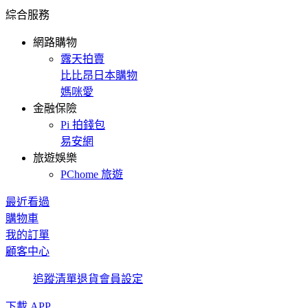
綜合服務
網路購物
露天拍賣
比比昂日本購物
媽咪愛
金融保險
Pi 拍錢包
易安網
旅遊娛樂
PChome 旅遊
最近看過
購物車
我的訂單
顧客中心
追蹤清單
退貨
會員設定
下載 APP