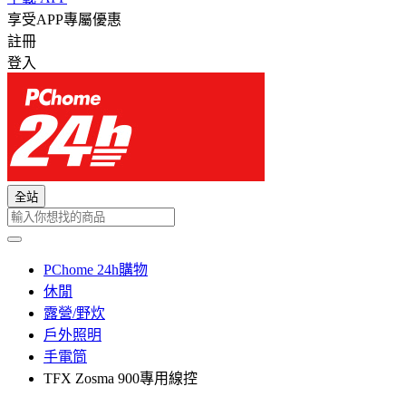
享受APP專屬優惠
註冊
登入
全站
PChome 24h購物
休閒
露營/野炊
戶外照明
手電筒
TFX Zosma 900專用線控