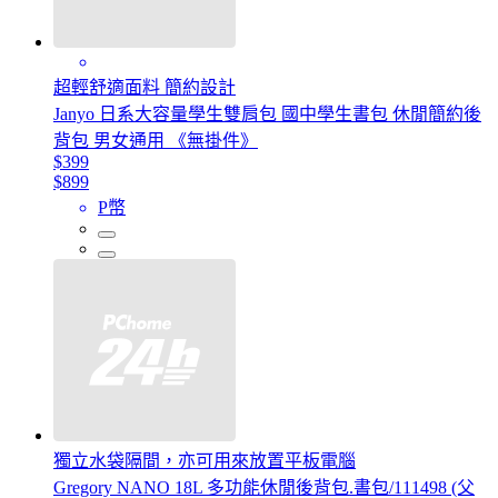
超輕舒適面料 簡約設計
Janyo 日系大容量學生雙肩包 國中學生書包 休閒簡約後
背包 男女通用 《無掛件》
$399
$899
P幣
獨立水袋隔間，亦可用來放置平板電腦
Gregory NANO 18L 多功能休閒後背包.書包/111498 (父