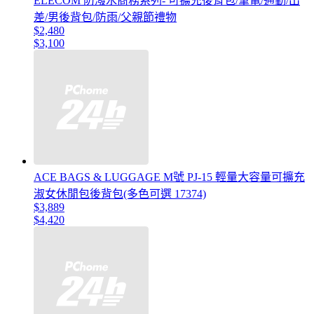
ELECOM 防潑水商務系列- 可擴充後背包/筆電/通勤/出
差/男後背包/防雨/父親節禮物
$2,480
$3,100
ACE BAGS & LUGGAGE M號 PJ-15 輕量大容量可擴充
淑女休閒包後背包(多色可選 17374)
$3,889
$4,420