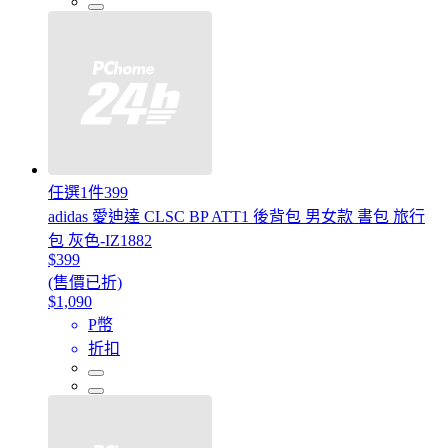
任選1件399
adidas 愛迪達 CLSC BP ATT1 後背包 男女款 書包 旅行
包 灰色-IZ1882
$399
(售價已折)
$1,090
P幣
折扣