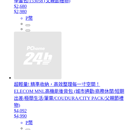
學書包/153058 (父親節禮物)
$2,680
$2,980
P幣
超輕量! 精準收納，高效整理每一寸空間！
ELECOM MNL高機能後背包 (城市通勤/商務休閒/短期
出差/極簡生活/筆電/COUDURA/CITY PACK/父親節禮
物)
$4,092
$4,990
P幣