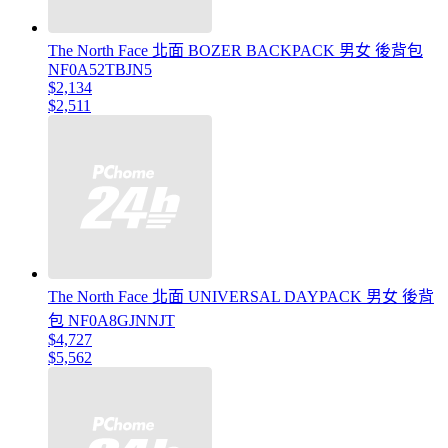
The North Face 北面 BOZER BACKPACK 男女 後背包
NF0A52TBJN5
$2,134
$2,511
The North Face 北面 UNIVERSAL DAYPACK 男女 後背
包 NF0A8GJNNJT
$4,727
$5,562