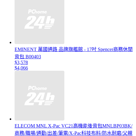
EMINENT 萬國通路 品牌旗艦館 - 17吋 Spencer商務休閒
背包 B00403
$3,578
$4,066
ELECOM MNL ‎X-Pac VC21高機能後背包MNLBP03BK/
商務/職場/通勤/出差/筆電/X-Pac科技布料/防水耐磨/父親