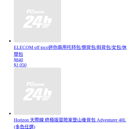
ELECOM off toco迷你兩用托特包/側背包/斜背包/女包/休
閒包
$840
$1,050
Horizon 天際線 終極版冒險家登山後背包 Adventurer 40L
(多色任選)