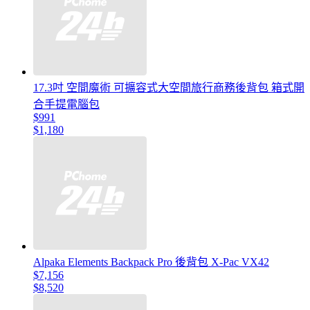
17.3吋 空間魔術 可擴容式大空間旅行商務後背包 箱式開
合手提電腦包
$991
$1,180
Alpaka Elements Backpack Pro 後背包 X-Pac VX42
$7,156
$8,520