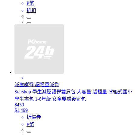
P幣
折扣
減壓護脊 超輕量減負
Starshop 學生減壓護脊雙肩包 大容量 超輕量 冰箱式國小
學生書包 1-6年級 女童雙肩後背包
$459
$1,499
折價券
P幣