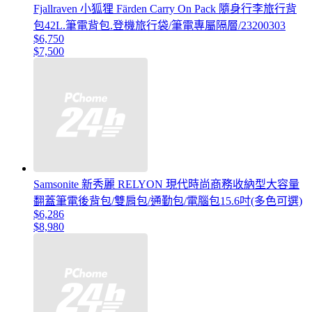
Fjallraven 小狐狸 Färden Carry On Pack 隨身行李旅行背
包42L.筆電背包.登機旅行袋/筆電專屬隔層/23200303
$6,750
$7,500
Samsonite 新秀麗 RELYON 現代時尚商務收納型大容量
翻蓋筆電後背包/雙肩包/通勤包/電腦包15.6吋(多色可選)
$6,286
$8,980