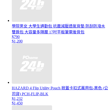
學院男女 大學生通勤包 抗震減壓透氣背墊 防刮防潑水
雙肩包 大容量多隔層 17吋平板筆電後背包
$790
$1,200
HAZARD 4 Flip Utility Pouch 掀蓋卡扣式萬用包-黑色 (公
司貨) PCH-FLIP-BLK
$1,232
$1,450