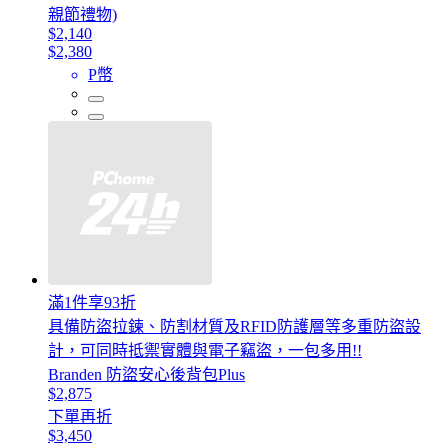
親節禮物)
$2,140
$2,380
P幣
滿1件享93折
具備防盜拉鍊、防割材質及RFID防護層等多重防盜設
計，可同時抵禦實體與電子竊盜，一包多用!!
Branden 防盜安心後背包Plus
$2,875
下單再折
$3,450