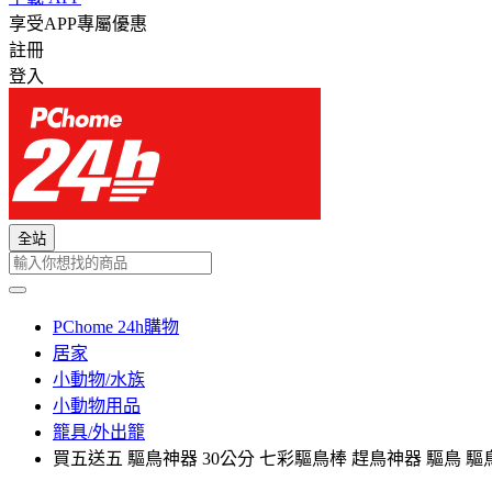
享受APP專屬優惠
註冊
登入
全站
PChome 24h購物
居家
小動物/水族
小動物用品
籠具/外出籠
買五送五 驅鳥神器 30公分 七彩驅鳥棒 趕鳥神器 驅鳥 驅