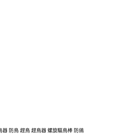
鳥器 防鳥 趕鳥 趕鳥器 螺旋驅鳥棒 防鴿