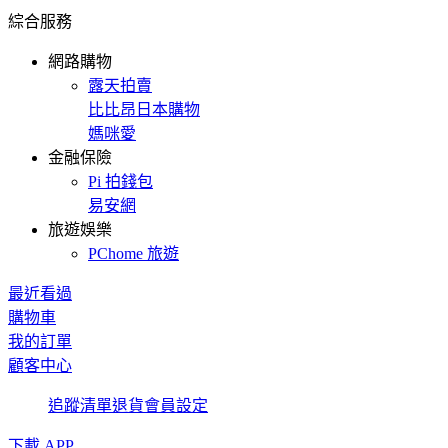
綜合服務
網路購物
露天拍賣
比比昂日本購物
媽咪愛
金融保險
Pi 拍錢包
易安網
旅遊娛樂
PChome 旅遊
最近看過
購物車
我的訂單
顧客中心
追蹤清單
退貨
會員設定
下載 APP