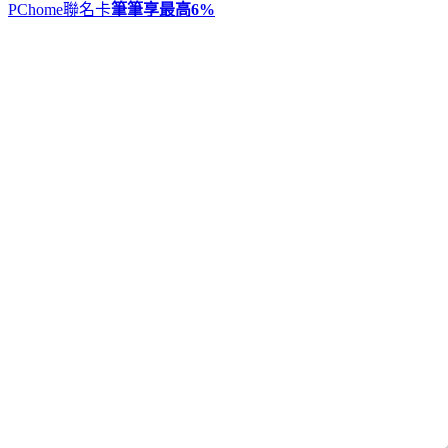
PChome聯名卡
筆筆享最高
6%