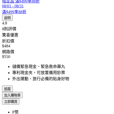
指定品 滿$499享88折
08/01
-
08/31
滿$499享88折
說明
4.8
8
則評價
驚喜優惠
折扣價
$484
網路價
$550
儲備緊急現金、緊急救命藥丸
專利現金夾，可放置備用鈔票
外出運動、旅行必備的貼身好物
追蹤
加入購物車
立即購買
P幣