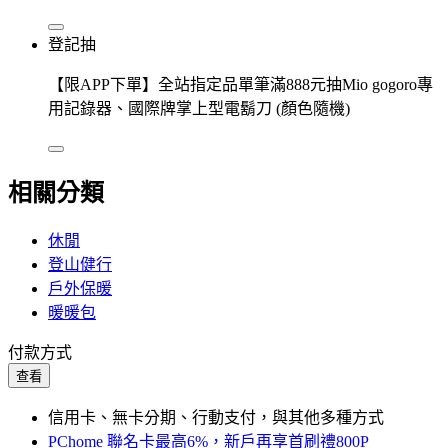
登記抽
【限APP下單】全站指定品單筆滿888元抽Mio gogoro專
用記錄器、國際牌掌上型電鬍刀 (顏色隨機)
相關分類
休閒
登山健行
戶外保暖
暖暖包
付款方式
查看
信用卡、無卡分期、行動支付，與其他多種方式
PChome 聯名卡最高6%，新戶再享首刷禮800P