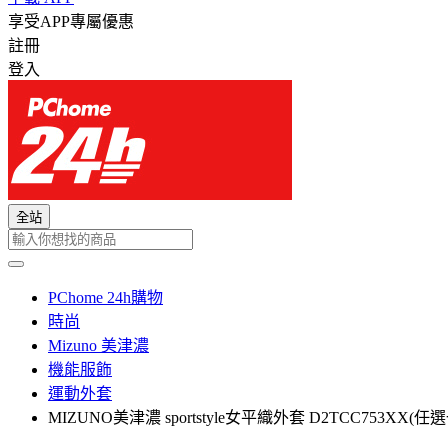
享受APP專屬優惠
註冊
登入
全站
PChome 24h購物
時尚
Mizuno 美津濃
機能服飾
運動外套
MIZUNO美津濃 sportstyle女平織外套 D2TCC753XX(任