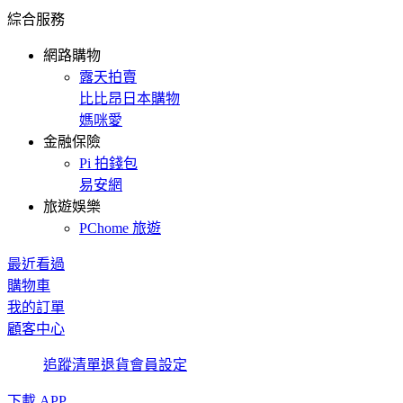
綜合服務
網路購物
露天拍賣
比比昂日本購物
媽咪愛
金融保險
Pi 拍錢包
易安網
旅遊娛樂
PChome 旅遊
最近看過
購物車
我的訂單
顧客中心
追蹤清單
退貨
會員設定
下載 APP