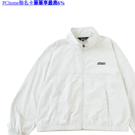
PChome聯名卡
筆筆享最高
6%