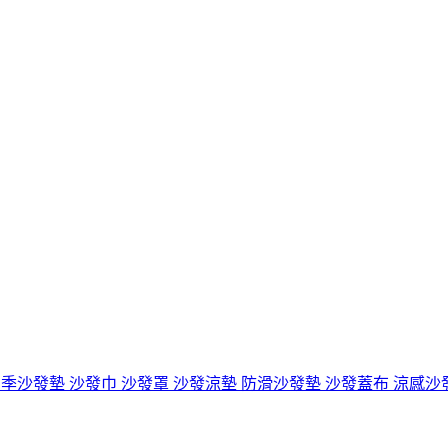
季沙發墊 沙發巾 沙發罩 沙發涼墊 防滑沙發墊 沙發蓋布 涼感沙發