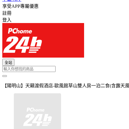
享受APP專屬優惠
註冊
登入
全站
【陽明山】天籟渡假酒店-歐風館草山雙人房一泊二食(含露天風