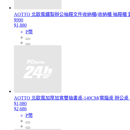
AOTTO 北歐風鐵製辦公抽屜文件收納櫃(收納櫃 抽屜櫃 
$990
$1,880
P幣
AOTTO 北歐風加厚加寬雙抽書桌-140CM(電腦桌 辦公桌
$1,080
$2,686
P幣