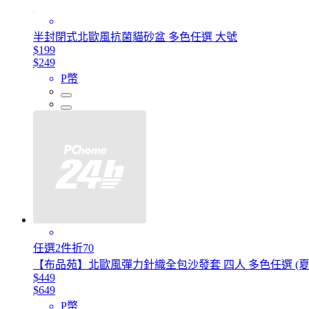
半封閉式北歐風抗菌貓砂盆 多色任選 大號
$199
$249
P幣
任選2件折70
【布品苑】北歐風彈力針織全包沙發套 四人 多色任選 (夏
$449
$649
P幣