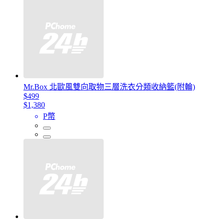
Mr.Box 北歐風雙向取物三層洗衣分類收納籃(附輪)
$499
$1,380
P幣