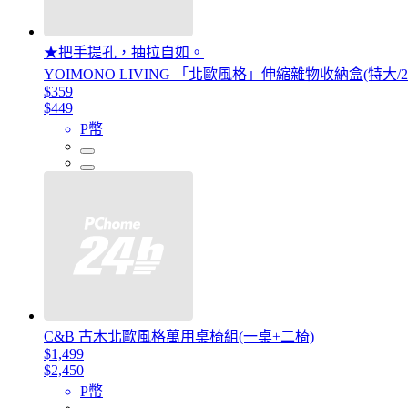
★把手提孔，抽拉自如。
YOIMONO LIVING 「北歐風格」伸縮雜物收納盒(特大/
$359
$449
P幣
C&B 古木北歐風格萬用桌椅組(一桌+二椅)
$1,499
$2,450
P幣