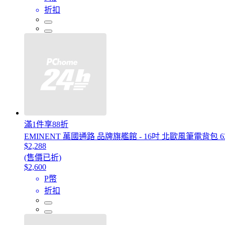
折扣
滿1件享88折
EMINENT 萬國通路 品牌旗艦館 - 16吋 北歐風筆電背包 62
$2,288
(售價已折)
$2,600
P幣
折扣