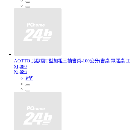
AOTTO 北歐風U型加粗三抽書桌-100公分(書桌 電腦桌 
$1,080
$2,686
P幣