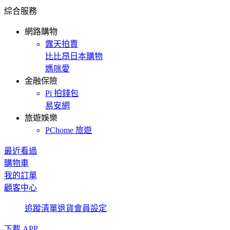
綜合服務
網路購物
露天拍賣
比比昂日本購物
媽咪愛
金融保險
Pi 拍錢包
易安網
旅遊娛樂
PChome 旅遊
最近看過
購物車
我的訂單
顧客中心
追蹤清單
退貨
會員設定
下載 APP