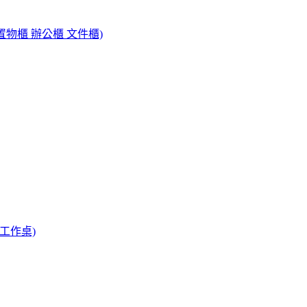
置物櫃 辦公櫃 文件櫃)
 工作桌)