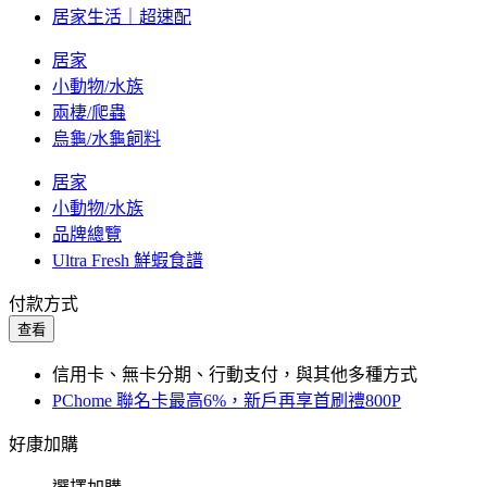
居家生活｜超速配
居家
小動物/水族
兩棲/爬蟲
烏龜/水龜飼料
居家
小動物/水族
品牌總覽
Ultra Fresh 鮮蝦食譜
付款方式
查看
信用卡、無卡分期、行動支付，與其他多種方式
PChome 聯名卡最高6%，新戶再享首刷禮800P
好康加購