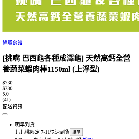
鮮蝦食譜
[挑嘴 巴西龜各種成澤龜] 天然高鈣全營
養蔬菜蝦肉棒1150ml (上浮型)
$730
$730
5.0
(41)
配送資訊
明早到貨
北北桃限定 7-11快速到貨
說明