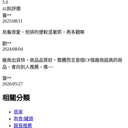
5.0
41則評價
黃**
2025/08/11
烏龜很愛，但排的便較混著耶，再多觀察
劉**
2024/08/04
廠商出貨快，商品品質好，整體而言是個CP值廠商超高的商
品，會向別人推薦，推~~
葉**
2026/05/27
相關分類
居家
狗食/罐頭
館長推薦