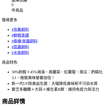
選擇加購
0
件商品
搜尋更多
#烏龜飼料
#鮮蝦食譜
#兩棲/爬蟲飼料
#昆蟲飼料
#水族飼料
商品特色
30%劍蝦＋45%海藻、高麗菜、紅蘿蔔、南瓜：鈣磷比
3:1，極致美味營養加倍！
新一代UF除臭益生菌：大幅降低臭味和不污染水質
靈芝多醣體＋大蒜＋維生素B群：維持免疫力與活力
商品詳情